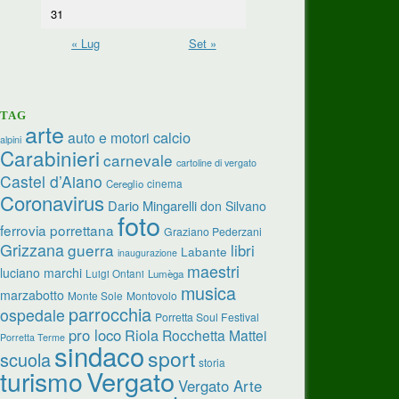
31
« Lug
Set »
TAG
arte
calcio
auto e motori
alpini
Carabinieri
carnevale
cartoline di vergato
Castel d’Aiano
cinema
Cereglio
Coronavirus
Dario Mingarelli
don Silvano
foto
ferrovia porrettana
Graziano Pederzani
Grizzana
guerra
libri
Labante
inaugurazione
maestri
luciano marchi
Luigi Ontani
Lumèga
musica
marzabotto
Monte Sole
Montovolo
parrocchia
ospedale
Porretta Soul Festival
pro loco
Riola
Rocchetta Mattei
Porretta Terme
sindaco
sport
scuola
storia
turismo
Vergato
Vergato Arte