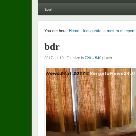
Sport
You are here:
Home
›
Inaugurata la mostra di reperti
bdr
2017-11-19 | Full size is
720 × 540
pixels