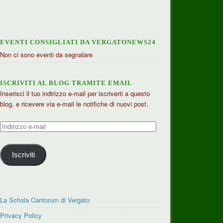
EVENTI CONSIGLIATI DA VERGATONEWS24
Non ci sono eventi da segnalare
ISCRIVITI AL BLOG TRAMITE EMAIL
Inserisci il tuo indirizzo e-mail per iscriverti a questo
blog, e ricevere via e-mail le notifiche di nuovi post.
Indirizzo
e-
mail
Iscriviti
La Schola Cantorum di Vergato
Privacy Policy