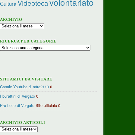
volontariato
Videoteca
Cultura
ARCHIVIO
Archivio
RICERCA PER CATEGORIE
Ricerca
per
categorie
SITI AMICI DA VISITARE
Canale Youtube di mire2110
0
I burattini di Vergato
0
Pro Loco di Vergato
Sito ufficiale 0
ARCHIVIO ARTICOLI
Archivio
articoli