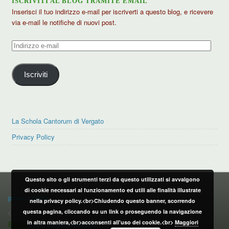
ISCRIVITI AL BLOG TRAMITE EMAIL
Inserisci il tuo indirizzo e-mail per iscriverti a questo blog, e ricevere
via e-mail le notifiche di nuovi post.
Indirizzo
e-
mail
Iscriviti
La Schola Cantorum di Vergato
Privacy Policy
Questo sito o gli strumenti terzi da questo utilizzati si avvalgono
PRIVACY POLICY
di cookie necessari al funzionamento ed utili alle finalità illustrate
privacy policy
nella privacy policy.<br>Chiudendo questo banner, scorrendo
questa pagina, cliccando su un link o proseguendo la navigazione
CONTATTI:
in altra maniera,<br>acconsenti all'uso dei cookie.<br>
Maggiori
Email:
info@vergatonews24.it