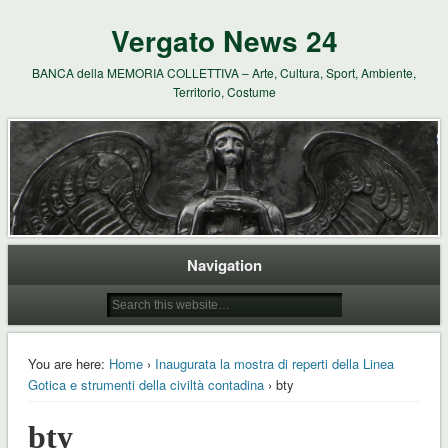
Vergato News 24
BANCA della MEMORIA COLLETTIVA – Arte, Cultura, Sport, Ambiente,
Territorio, Costume
Navigation
You are here:
Home
›
Inaugurata la mostra di reperti della Linea
Gotica e strumenti della civiltà contadina
› bty
bty