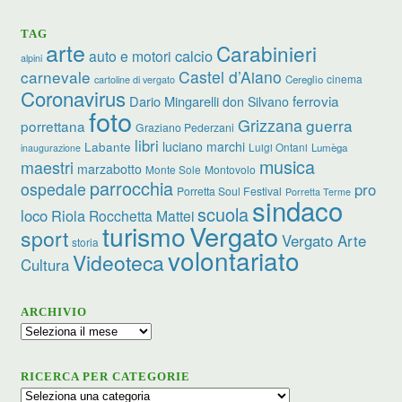
TAG
arte
Carabinieri
calcio
auto e motori
alpini
carnevale
Castel d’Aiano
cinema
Cereglio
cartoline di vergato
Coronavirus
ferrovia
Dario Mingarelli
don Silvano
foto
Grizzana
guerra
porrettana
Graziano Pederzani
libri
luciano marchi
Labante
Luigi Ontani
Lumèga
inaugurazione
musica
maestri
marzabotto
Monte Sole
Montovolo
parrocchia
ospedale
pro
Porretta Soul Festival
Porretta Terme
sindaco
scuola
loco
Riola
Rocchetta Mattei
turismo
Vergato
sport
Vergato Arte
storia
volontariato
Videoteca
Cultura
ARCHIVIO
Archivio
RICERCA PER CATEGORIE
Ricerca