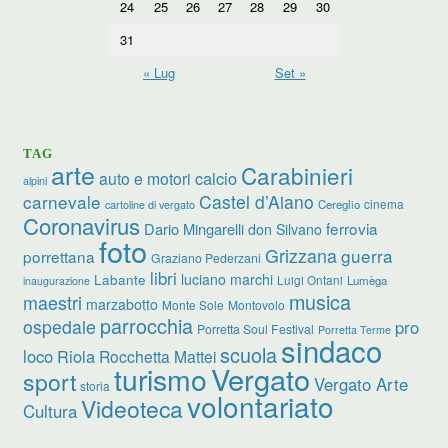
24
25
26
27
28
29
30
31
« Lug
Set »
TAG
arte
Carabinieri
calcio
auto e motori
alpini
carnevale
Castel d’Aiano
cinema
Cereglio
cartoline di vergato
Coronavirus
ferrovia
Dario Mingarelli
don Silvano
foto
Grizzana
guerra
porrettana
Graziano Pederzani
libri
luciano marchi
Labante
Luigi Ontani
Lumèga
inaugurazione
musica
maestri
marzabotto
Monte Sole
Montovolo
parrocchia
ospedale
pro
Porretta Soul Festival
Porretta Terme
sindaco
scuola
loco
Riola
Rocchetta Mattei
turismo
Vergato
sport
Vergato Arte
storia
volontariato
Videoteca
Cultura