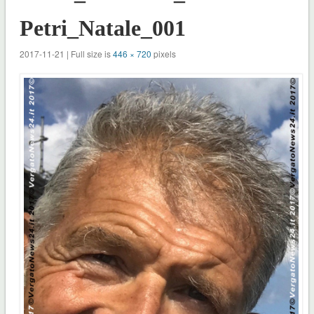
Petri_Natale_001
2017-11-21 | Full size is
446 × 720
pixels