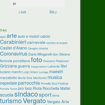
31
« Lug
Set »
TAG
arte
calcio
auto e motori
alpini
Carabinieri
carnevale
cartoline di vergato
Castel d’Aiano
cinema
Cereglio
Coronavirus
Dario Mingarelli
don Silvano
foto
ferrovia porrettana
Graziano Pederzani
Grizzana
guerra
libri
Labante
inaugurazione
maestri
luciano marchi
Luigi Ontani
Lumèga
musica
marzabotto
Monte Sole
Montovolo
parrocchia
ospedale
Porretta Soul Festival
pro loco
Riola
Rocchetta Mattei
Porretta Terme
sindaco
sport
scuola
storia
turismo
Vergato
Vergato Arte