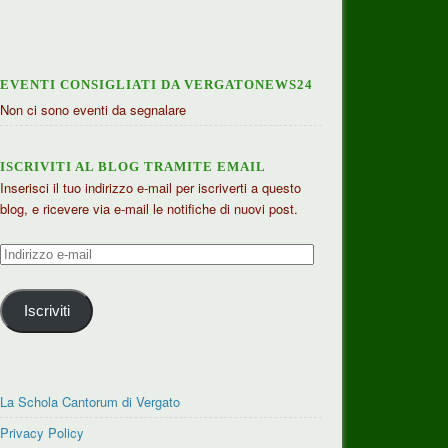
EVENTI CONSIGLIATI DA VERGATONEWS24
Non ci sono eventi da segnalare
ISCRIVITI AL BLOG TRAMITE EMAIL
Inserisci il tuo indirizzo e-mail per iscriverti a questo
blog, e ricevere via e-mail le notifiche di nuovi post.
Indirizzo
e-
mail
Iscriviti
La Schola Cantorum di Vergato
Privacy Policy