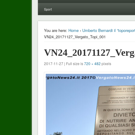
Sport
You are here:
Home
›
Umberto Bernardi il “toporeport
VN24_20171127_Vergato_Topi_001
VN24_20171127_Verg
2017-11-27 | Full size is
720 × 482
pixels