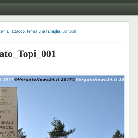
er” all’attacco, ferma una famiglia…di topi!
›
ato_Topi_001