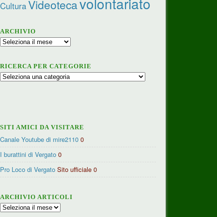
volontariato
Videoteca
Cultura
ARCHIVIO
Archivio
RICERCA PER CATEGORIE
Ricerca
per
categorie
SITI AMICI DA VISITARE
Canale Youtube di mire2110
0
I burattini di Vergato
0
Pro Loco di Vergato
Sito ufficiale 0
ARCHIVIO ARTICOLI
Archivio
articoli