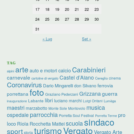
17
18
19
20
21
22
23
24
25
26
27
28
29
30
31
« Lug
Set »
TAG
arte
Carabinieri
calcio
auto e motori
alpini
carnevale
Castel d’Aiano
cinema
Cereglio
cartoline di vergato
Coronavirus
ferrovia
Dario Mingarelli
don Silvano
foto
Grizzana
guerra
porrettana
Graziano Pederzani
libri
luciano marchi
Labante
Luigi Ontani
Lumèga
inaugurazione
musica
maestri
marzabotto
Monte Sole
Montovolo
parrocchia
ospedale
pro
Porretta Soul Festival
Porretta Terme
sindaco
scuola
loco
Riola
Rocchetta Mattei
turismo
Vergato
sport
Vergato Arte
storia