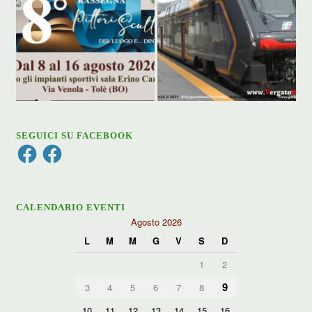
SEGUICI SU FACEBOOK
Facebook
Facebook
CALENDARIO EVENTI
Agosto 2026
L
M
M
G
V
S
D
1
2
9
3
4
5
6
7
8
10
11
12
13
14
15
16