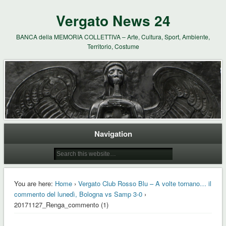
Vergato News 24
BANCA della MEMORIA COLLETTIVA – Arte, Cultura, Sport, Ambiente,
Territorio, Costume
Navigation
You are here:
Home
›
Vergato Club Rosso Blu – A volte tornano… il
commento del lunedì, Bologna vs Samp 3-0
›
20171127_Renga_commento (1)