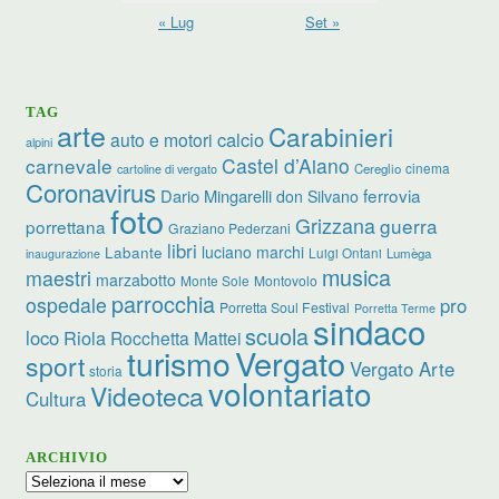
« Lug
Set »
TAG
arte
Carabinieri
calcio
auto e motori
alpini
carnevale
Castel d’Aiano
cinema
Cereglio
cartoline di vergato
Coronavirus
ferrovia
Dario Mingarelli
don Silvano
foto
Grizzana
guerra
porrettana
Graziano Pederzani
libri
luciano marchi
Labante
Luigi Ontani
Lumèga
inaugurazione
musica
maestri
marzabotto
Monte Sole
Montovolo
parrocchia
ospedale
pro
Porretta Soul Festival
Porretta Terme
sindaco
scuola
loco
Riola
Rocchetta Mattei
turismo
Vergato
sport
Vergato Arte
storia
volontariato
Videoteca
Cultura
ARCHIVIO
Archivio