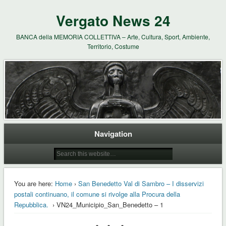
Vergato News 24
BANCA della MEMORIA COLLETTIVA – Arte, Cultura, Sport, Ambiente,
Territorio, Costume
Navigation
You are here:
Home
›
San Benedetto Val di Sambro – I disservizi
postali continuano, il comune si rivolge alla Procura della
Repubblica.
› VN24_Municipio_San_Benedetto – 1