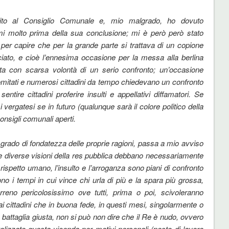
ito al Consiglio Comunale e, mio malgrado, ho dovuto
mi molto prima della sua conclusione; mi è però però stato
e per capire che per la grande parte si trattava di un copione
iato, e cioè l’ennesima occasione per la messa alla berlina
ta con scarsa volontà di un serio confronto; un’occasione
omitati e numerosi cittadini da tempo chiedevano un confronto
entire cittadini proferire insulti e appellativi diffamatori. Se
 vergatesi se in futuro (qualunque sarà il colore politico della
onsigli comunali aperti.
 grado di fondatezza delle proprie ragioni, passa a mio avviso
le diverse visioni della res pubblica debbano necessariamente
ispetto umano, l’insulto e l’arroganza sono piani di confronto
o i tempi in cui vince chi urla di più e la spara più grossa,
reno pericolosissimo ove tutti, prima o poi, scivoleranno
ai cittadini che in buona fede, in questi mesi, singolarmente o
a battaglia giusta, non si può non dire che il Re è nudo, ovvero
alizzato questa vicenda per motivi personali (posto di lavoro