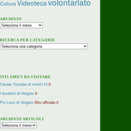
volontariato
Videoteca
Cultura
ARCHIVIO
Archivio
RICERCA PER CATEGORIE
Ricerca
per
categorie
SITI AMICI DA VISITARE
Canale Youtube di mire2110
0
I burattini di Vergato
0
Pro Loco di Vergato
Sito ufficiale 0
ARCHIVIO ARTICOLI
Archivio
articoli