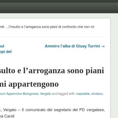
oli …l’insulto e l’arroganza sono piani di confronto che non mi
sul
Ammiro l’alba di Giusy Turrini →
ppi del
ulto e l’arroganza sono piani
 mi appartengono
uni Appennino Bolognese
,
Vergato
and tagged with:
ospedale
,
sindaco
,
, Vergato – Il comunicato del segretario del PD vergatese,
na Caroli