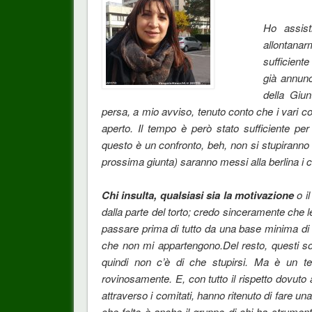
Ho assist
allontanar
sufficient
già annunc
della Giun
persa, a mio avviso, tenuto conto che i vari c
aperto. Il tempo è però stato sufficiente per s
questo è un confronto, beh, non si stupiranno i
prossima giunta) saranno messi alla berlina i c
Chi insulta, qualsiasi sia la motivazione
o il
dalla parte del torto; credo sinceramente che 
passare prima di tutto da una base minima di r
che non mi appartengono.Del resto, questi son
quindi non c’è di che stupirsi. Ma è un ter
rovinosamente. E, con tutto il rispetto dovuto 
attraverso i comitati, hanno ritenuto di fare un
che folto è anche il gruppo di chi ha strument