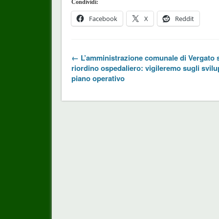
Condividi:
Facebook
X
Reddit
← L’amministrazione comunale di Vergato 
riordino ospedaliero: vigileremo sugli svilu
piano operativo