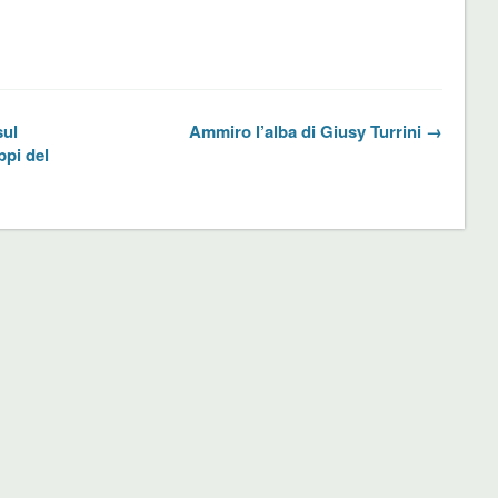
sul
Ammiro l’alba di Giusy Turrini →
ppi del