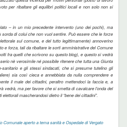
oto per ribaltare gli equilibri politici locali e non solo non si
lato – in un mio precedente intervento (uno dei pochi), ma
sorda di colui che non vuol sentire. Può essere che le forze
lettorale sul comune, e del tutto legittimamente) annoverino
tto e forza, tali da ribaltare le sorti amministrative del Comune
lti fra quelli che scrivono su questo blog), e questo si vedrà
 serio nè verosimile né possibile ritenere che tutta una Giunta
o-sanitario e gli stessi sindacati, che si presume tutelino gli
edaliere) sia così cieca e annebbiata da nulla comprendere e
nte il male dei cittadini, peraltro mettendoci la faccia e, a
à vedrà, ma per favore che si smetta di cavalcare l’onda del
 elettorali mascherandosi dietro il “bene dei cittadini”.
glio Comunale aperto a tema sanità e Ospedale di Vergato