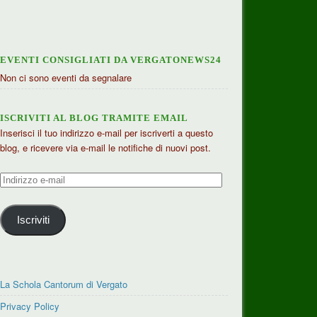
EVENTI CONSIGLIATI DA VERGATONEWS24
Non ci sono eventi da segnalare
ISCRIVITI AL BLOG TRAMITE EMAIL
Inserisci il tuo indirizzo e-mail per iscriverti a questo
blog, e ricevere via e-mail le notifiche di nuovi post.
Indirizzo
e-
mail
Iscriviti
La Schola Cantorum di Vergato
Privacy Policy