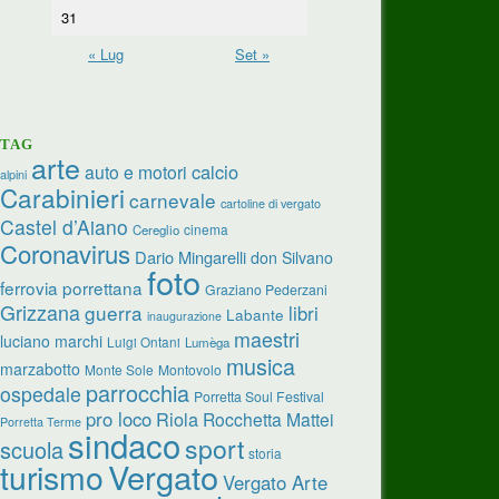
31
« Lug
Set »
TAG
arte
calcio
auto e motori
alpini
Carabinieri
carnevale
cartoline di vergato
Castel d’Aiano
cinema
Cereglio
Coronavirus
Dario Mingarelli
don Silvano
foto
ferrovia porrettana
Graziano Pederzani
Grizzana
guerra
libri
Labante
inaugurazione
maestri
luciano marchi
Luigi Ontani
Lumèga
musica
marzabotto
Monte Sole
Montovolo
parrocchia
ospedale
Porretta Soul Festival
pro loco
Riola
Rocchetta Mattei
Porretta Terme
sindaco
sport
scuola
storia
turismo
Vergato
Vergato Arte