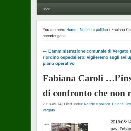
Sport
You are here:
Home
›
Notizie e politica
› Fabiana Car
appartengono
← L’amministrazione comunale di Vergato 
riordino ospedaliero: vigileremo sugli svilu
piano operativo
Fabiana Caroli …l’ins
di confronto che non
2018-05-14 | Filed under:
Notizie e politica
,
Unione Com
Vergato
2018/05/14
avv. Fabia