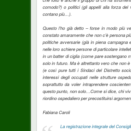
comodo?) o politici (gli appelli alla forza del v
contano più…).
Questo l’ho già detto – forse in modo più ve
constato amaramente che non c’è persona più 
politiche avversarie (già in piena campagna e
nelle loro schiere persone di particolare intelle
in un batter di ciglia (come pare sostengano mo
solo in futuro. Ma è altrettanto vero che non è
(e così pure tutti i Sindaci del Distretto soci
interessi degli occupati nelle strutture osp
soprattutto da voler intraprendere coscienteme
questo punto, non solo…Come si dice, chi vivr
riordino ospedaliero per precostituirsi argomenti
Fabiana Caroli
La registrazione integrale del Consi