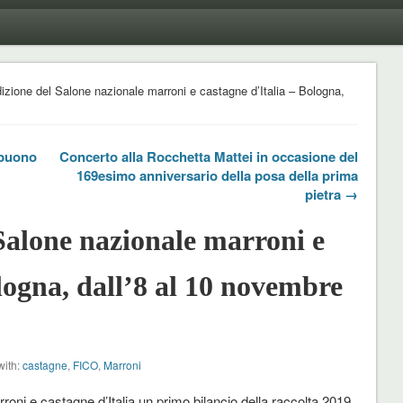
zione del Salone nazionale marroni e castagne d’Italia – Bologna,
 buono
Concerto alla Rocchetta Mattei in occasione del
169esimo anniversario della posa della prima
pietra →
Salone nazionale marroni e
logna, dall’8 al 10 novembre
with:
castagne
,
FICO
,
Marroni
oni e castagne d’Italia un primo bilancio della raccolta 2019.