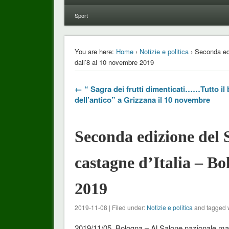
Sport
You are here:
Home
›
Notizie e politica
› Seconda edi
dall’8 al 10 novembre 2019
← “ Sagra dei frutti dimenticati……Tutto il
dell’antico” a Grizzana il 10 novembre
Seconda edizione del 
castagne d’Italia – Bo
2019
2019-11-08 | Filed under:
Notizie e politica
and tagged 
2019/11/05, Bologna – Al Salone nazionale marr