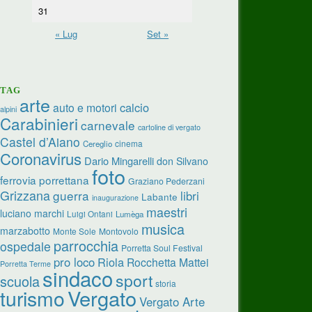
31
« Lug
Set »
TAG
arte
calcio
auto e motori
alpini
Carabinieri
carnevale
cartoline di vergato
Castel d’Aiano
cinema
Cereglio
Coronavirus
Dario Mingarelli
don Silvano
foto
ferrovia porrettana
Graziano Pederzani
Grizzana
guerra
libri
Labante
inaugurazione
maestri
luciano marchi
Luigi Ontani
Lumèga
musica
marzabotto
Monte Sole
Montovolo
parrocchia
ospedale
Porretta Soul Festival
pro loco
Riola
Rocchetta Mattei
Porretta Terme
sindaco
sport
scuola
storia
turismo
Vergato
Vergato Arte