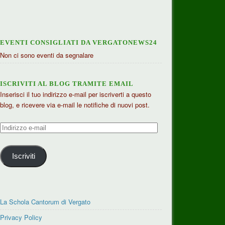
EVENTI CONSIGLIATI DA VERGATONEWS24
Non ci sono eventi da segnalare
ISCRIVITI AL BLOG TRAMITE EMAIL
Inserisci il tuo indirizzo e-mail per iscriverti a questo
blog, e ricevere via e-mail le notifiche di nuovi post.
Indirizzo
e-
mail
Iscriviti
La Schola Cantorum di Vergato
Privacy Policy