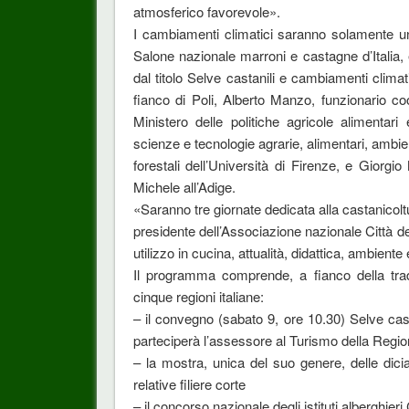
atmosferico favorevole».
I cambiamenti climatici saranno solamente un
Salone nazionale marroni e castagne d’Italia, 
dal titolo Selve castanili e cambiamenti climatic
fianco di Poli, Alberto Manzo, funzionario coor
Ministero delle politiche agricole alimentari 
scienze e tecnologie agrarie, alimentari, ambien
forestali dell’Università di Firenze, e Gior
Michele all’Adige.
«Saranno tre giornate dedicata alla castanicoltu
presidente dell’Associazione nazionale Città d
utilizzo in cucina, attualità, didattica, ambient
Il programma comprende, a fianco della tradi
cinque regioni italiane:
– il convegno (sabato 9, ore 10.30) Selve cast
parteciperà l’assessore al Turismo della Reg
– la mostra, unica del suo genere, delle dici
relative filiere corte
– il concorso nazionale degli istituti alberghieri