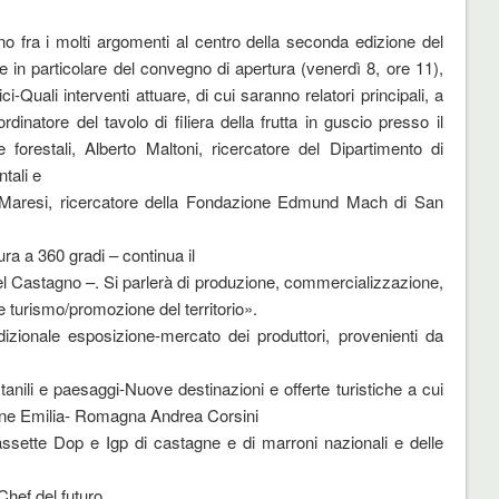
o fra i molti argomenti al centro della seconda edizione del
e in particolare del convegno di apertura (venerdì 8, ore 11),
i-Quali interventi attuare, di cui saranno relatori principali, a
dinatore del tavolo di filiera della frutta in guscio presso il
e forestali, Alberto Maltoni, ricercatore del Dipartimento di
tali e
gio Maresi, ricercatore della Fondazione Edmund Mach di San
ra a 360 gradi – continua il
el Castagno –. Si parlerà di produzione, commercializzazione,
e e turismo/promozione del territorio».
zionale esposizione-mercato dei produttori, provenienti da
anili e paesaggi-Nuove destinazioni e offerte turistiche a cui
ione Emilia- Romagna Andrea Corsini
assette Dop e Igp di castagne e di marroni nazionali e delle
 Chef del futuro