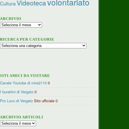
volontariato
Videoteca
Cultura
ARCHIVIO
Archivio
RICERCA PER CATEGORIE
Ricerca
per
categorie
SITI AMICI DA VISITARE
Canale Youtube di mire2110
0
I burattini di Vergato
0
Pro Loco di Vergato
Sito ufficiale 0
ARCHIVIO ARTICOLI
Archivio
articoli