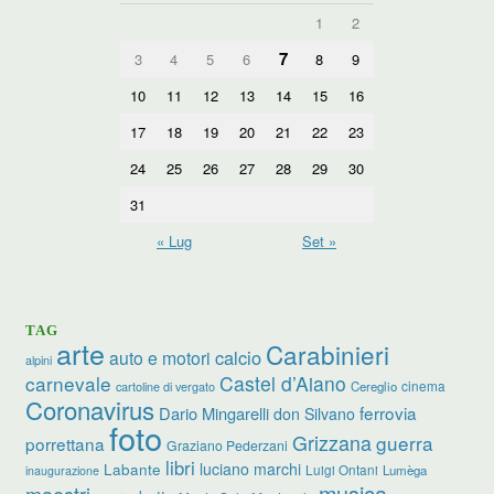
1
2
7
3
4
5
6
8
9
10
11
12
13
14
15
16
17
18
19
20
21
22
23
24
25
26
27
28
29
30
31
« Lug
Set »
TAG
arte
Carabinieri
calcio
auto e motori
alpini
carnevale
Castel d’Aiano
cinema
Cereglio
cartoline di vergato
Coronavirus
ferrovia
Dario Mingarelli
don Silvano
foto
Grizzana
guerra
porrettana
Graziano Pederzani
libri
luciano marchi
Labante
Luigi Ontani
Lumèga
inaugurazione
musica
maestri