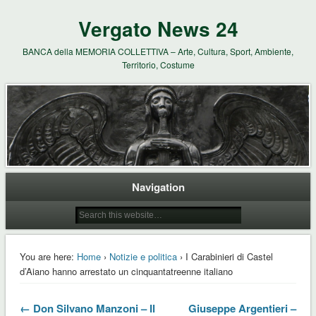
Vergato News 24
BANCA della MEMORIA COLLETTIVA – Arte, Cultura, Sport, Ambiente,
Territorio, Costume
Navigation
You are here:
Home
›
Notizie e politica
› I Carabinieri di Castel
d’Aiano hanno arrestato un cinquantatreenne italiano
← Don Silvano Manzoni – Il
Giuseppe Argentieri –