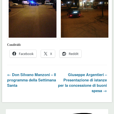
Condividi:
Facebook
X
Reddit
← Don Silvano Manzoni – Il
Giuseppe Argentieri –
programma della Settimana
Presentazione di istanze
Santa
per la concessione di buoni
spesa →