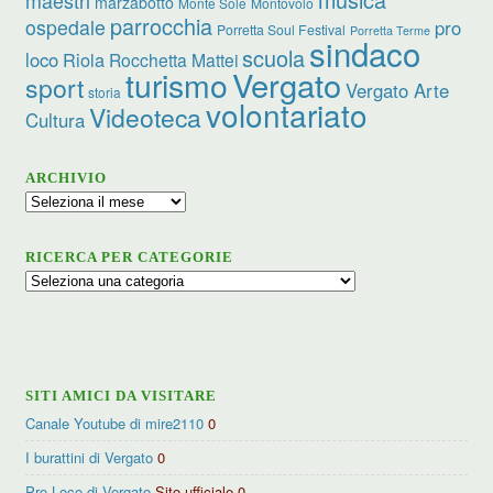
marzabotto
Monte Sole
Montovolo
parrocchia
ospedale
pro
Porretta Soul Festival
Porretta Terme
sindaco
scuola
loco
Riola
Rocchetta Mattei
turismo
Vergato
sport
Vergato Arte
storia
volontariato
Videoteca
Cultura
ARCHIVIO
Archivio
RICERCA PER CATEGORIE
Ricerca
per
categorie
SITI AMICI DA VISITARE
Canale Youtube di mire2110
0
I burattini di Vergato
0
Pro Loco di Vergato
Sito ufficiale 0