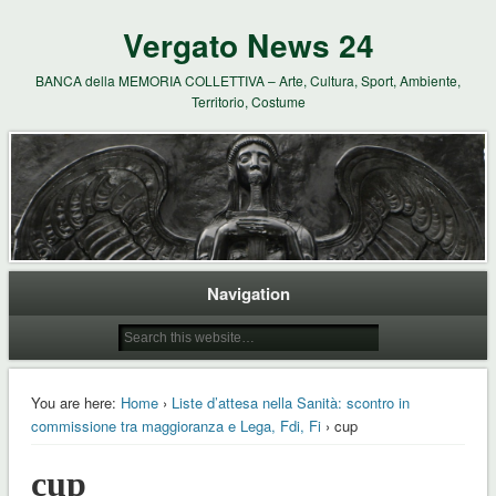
Vergato News 24
BANCA della MEMORIA COLLETTIVA – Arte, Cultura, Sport, Ambiente,
Territorio, Costume
Navigation
You are here:
Home
›
Liste d’attesa nella Sanità: scontro in
commissione tra maggioranza e Lega, Fdi, Fi
› cup
cup