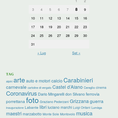
1
2
8
3
4
5
6
7
9
10
11
12
13
14
15
16
17
18
19
20
21
22
23
24
25
26
27
28
29
30
31
« Lug
Set »
TAG
arte
Carabinieri
calcio
auto e motori
alpini
carnevale
Castel d’Aiano
cinema
Cereglio
cartoline di vergato
Coronavirus
ferrovia
Dario Mingarelli
don Silvano
foto
Grizzana
guerra
porrettana
Graziano Pederzani
libri
luciano marchi
Labante
Luigi Ontani
Lumèga
inaugurazione
musica
maestri
marzabotto
Monte Sole
Montovolo