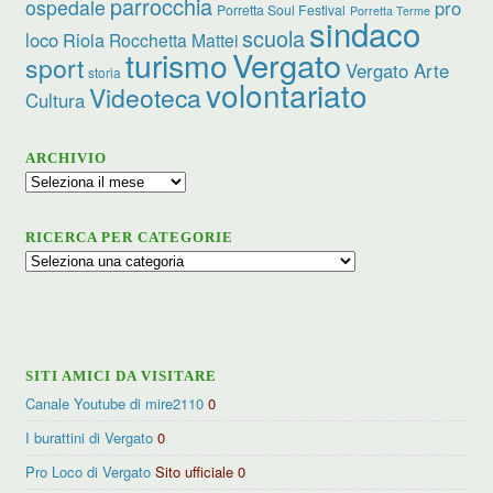
parrocchia
ospedale
pro
Porretta Soul Festival
Porretta Terme
sindaco
scuola
loco
Riola
Rocchetta Mattei
turismo
Vergato
sport
Vergato Arte
storia
volontariato
Videoteca
Cultura
ARCHIVIO
Archivio
RICERCA PER CATEGORIE
Ricerca
per
categorie
SITI AMICI DA VISITARE
Canale Youtube di mire2110
0
I burattini di Vergato
0
Pro Loco di Vergato
Sito ufficiale 0