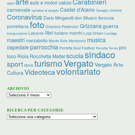
arte
Carabinieri
calcio
auto e motori
alpini
carnevale
Castel d’Aiano
cinema
Cereglio
cartoline di vergato
Coronavirus
ferrovia
Dario Mingarelli
don Silvano
foto
Grizzana
guerra
porrettana
Graziano Pederzani
libri
luciano marchi
Labante
Luigi Ontani
Lumèga
inaugurazione
musica
maestri
marzabotto
Monte Sole
Montovolo
parrocchia
ospedale
pro
Porretta Soul Festival
Porretta Terme
sindaco
scuola
loco
Riola
Rocchetta Mattei
turismo
Vergato
sport
Vergato Arte
storia
volontariato
Videoteca
Cultura
ARCHIVIO
Archivio
RICERCA PER CATEGORIE
Ricerca
per
categorie