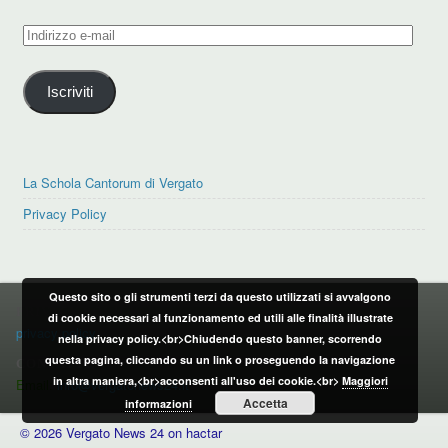
Indirizzo
e-
mail
Iscriviti
La Schola Cantorum di Vergato
Privacy Policy
Questo sito o gli strumenti terzi da questo utilizzati si avvalgono
PRIVACY POLICY
di cookie necessari al funzionamento ed utili alle finalità illustrate
privacy policy
nella privacy policy.<br>Chiudendo questo banner, scorrendo
questa pagina, cliccando su un link o proseguendo la navigazione
CONTATTI:
in altra maniera,<br>acconsenti all'uso dei cookie.<br>
Maggiori
Email:
info@vergatonews24.it
Accetta
informazioni
© 2026 Vergato News 24 on hactar