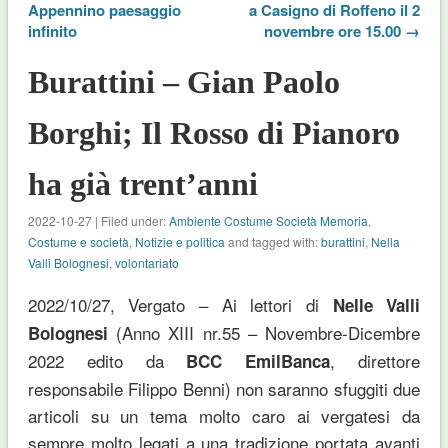
Appennino paesaggio
a Casigno di Roffeno il 2
infinito
novembre ore 15.00 →
Burattini – Gian Paolo
Borghi; Il Rosso di Pianoro
ha già trent’anni
2022-10-27 | Filed under:
Ambiente Costume Società Memoria
,
Costume e società
,
Notizie e politica
and tagged with:
burattini
,
Nella
Valli Bolognesi
,
volontariato
2022/10/27, Vergato – Ai lettori di
Nelle Valli
(Anno XIII nr.55 – Novembre-Dicembre
Bolognesi
2022 edito da
, direttore
BCC EmilBanca
responsabile Filippo Benni) non saranno sfuggiti due
articoli su un tema molto caro ai vergatesi da
sempre molto legati a una tradizione portata avanti