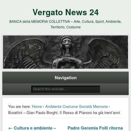
Vergato News 24
BANCA della MEMORIA COLLETTIVA – Arte, Cultura, Sport, Ambiente,
Territorio, Costume
Navigation
You are here:
Home
›
Ambiente Costume Società Memoria
›
Burattini – Gian Paolo Borghi; Il Rosso di Pianoro ha già trent’anni
← Cultura e ambiente –
Padre Geremia Folli ritorna