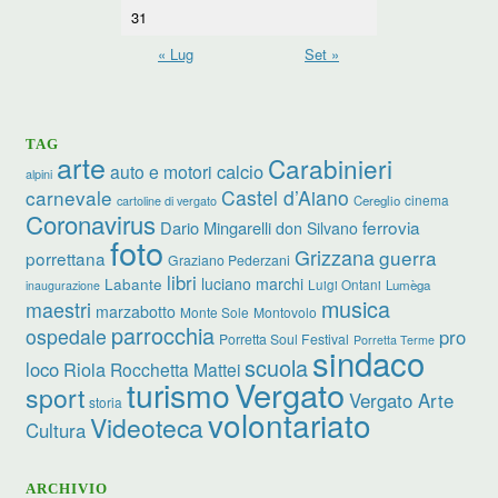
31
« Lug
Set »
TAG
arte
Carabinieri
calcio
auto e motori
alpini
carnevale
Castel d’Aiano
cinema
Cereglio
cartoline di vergato
Coronavirus
ferrovia
Dario Mingarelli
don Silvano
foto
Grizzana
guerra
porrettana
Graziano Pederzani
libri
luciano marchi
Labante
Luigi Ontani
Lumèga
inaugurazione
musica
maestri
marzabotto
Monte Sole
Montovolo
parrocchia
ospedale
pro
Porretta Soul Festival
Porretta Terme
sindaco
scuola
loco
Riola
Rocchetta Mattei
turismo
Vergato
sport
Vergato Arte
storia
volontariato
Videoteca
Cultura
ARCHIVIO