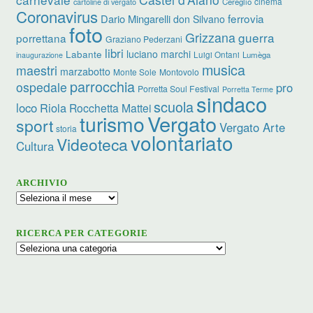
cinema
Cereglio
cartoline di vergato
Coronavirus
ferrovia
Dario Mingarelli
don Silvano
foto
Grizzana
guerra
porrettana
Graziano Pederzani
libri
luciano marchi
Labante
Luigi Ontani
Lumèga
inaugurazione
musica
maestri
marzabotto
Monte Sole
Montovolo
parrocchia
ospedale
pro
Porretta Soul Festival
Porretta Terme
sindaco
scuola
loco
Riola
Rocchetta Mattei
turismo
Vergato
sport
Vergato Arte
storia
volontariato
Videoteca
Cultura
ARCHIVIO
Archivio
RICERCA PER CATEGORIE
Ricerca
per
categorie