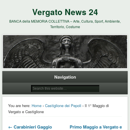
Vergato News 24
BANCA della MEMORIA COLLETTIVA – Arte, Cultura, Sport, Ambiente,
Territorio, Costume
Navigation
You are here:
Home
›
Castiglione dei Pepoli
› Il 1° Maggio di
Vergato e Castiglione
← Carabinieri Gaggio
Primo Maggio a Vergato e