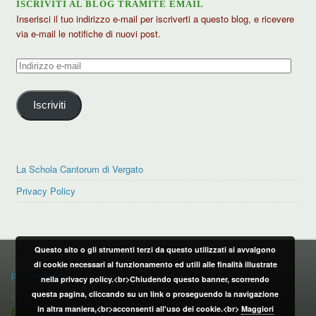
ISCRIVITI AL BLOG TRAMITE EMAIL
Inserisci il tuo indirizzo e-mail per iscriverti a questo blog, e ricevere
via e-mail le notifiche di nuovi post.
Indirizzo
e-
mail
Iscriviti
La Schola Cantorum di Vergato
Privacy Policy
Questo sito o gli strumenti terzi da questo utilizzati si avvalgono
PRIVACY POLICY
di cookie necessari al funzionamento ed utili alle finalità illustrate
privacy policy
nella privacy policy.<br>Chiudendo questo banner, scorrendo
questa pagina, cliccando su un link o proseguendo la navigazione
CONTATTI:
in altra maniera,<br>acconsenti all'uso dei cookie.<br>
Maggiori
Email:
info@vergatonews24.it