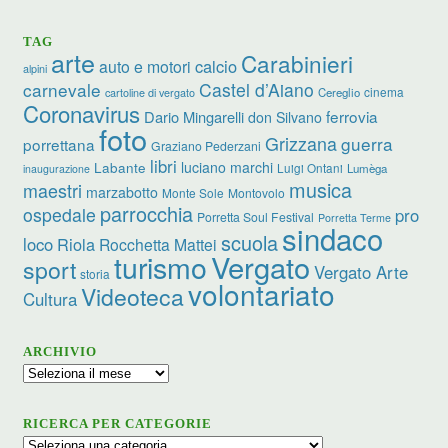
TAG
arte
Carabinieri
calcio
auto e motori
alpini
carnevale
Castel d’Aiano
cinema
Cereglio
cartoline di vergato
Coronavirus
ferrovia
Dario Mingarelli
don Silvano
foto
Grizzana
guerra
porrettana
Graziano Pederzani
libri
Labante
luciano marchi
Luigi Ontani
Lumèga
inaugurazione
musica
maestri
marzabotto
Monte Sole
Montovolo
parrocchia
ospedale
pro
Porretta Soul Festival
Porretta Terme
sindaco
scuola
loco
Riola
Rocchetta Mattei
Vergato
turismo
sport
Vergato Arte
storia
volontariato
Videoteca
Cultura
ARCHIVIO
Archivio
RICERCA PER CATEGORIE
Ricerca