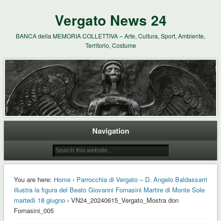
Vergato News 24
BANCA della MEMORIA COLLETTIVA – Arte, Cultura, Sport, Ambiente,
Territorio, Costume
Navigation
You are here:
Home
›
Parrocchia di Vergato – D. Angelo Baldassarri
illustra la figura del Beato Giovanni Fornasini Martire di Monte Sole
martedì 18 giugno
› VN24_20240615_Vergato_Mostra don
Fornasini_005