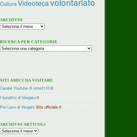
volontariato
Videoteca
Cultura
ARCHIVIO
Archivio
RICERCA PER CATEGORIE
Ricerca
per
categorie
SITI AMICI DA VISITARE
Canale Youtube di mire2110
0
I burattini di Vergato
0
Pro Loco di Vergato
Sito ufficiale 0
ARCHIVIO ARTICOLI
Archivio
articoli