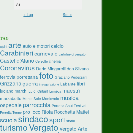
31
« Lug
Set »
TAG
arte
calcio
auto e motori
alpini
Carabinieri
carnevale
cartoline di vergato
Castel d’Aiano
cinema
Cereglio
Coronavirus
Dario Mingarelli
don Silvano
foto
ferrovia porrettana
Graziano Pederzani
Grizzana
guerra
libri
Labante
inaugurazione
maestri
luciano marchi
Luigi Ontani
Lumèga
musica
marzabotto
Monte Sole
Montovolo
parrocchia
ospedale
Porretta Soul Festival
pro loco
Riola
Rocchetta Mattei
Porretta Terme
sindaco
sport
scuola
storia
turismo
Vergato
Vergato Arte