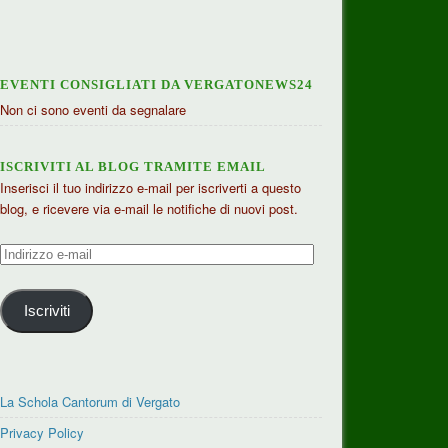
EVENTI CONSIGLIATI DA VERGATONEWS24
Non ci sono eventi da segnalare
ISCRIVITI AL BLOG TRAMITE EMAIL
Inserisci il tuo indirizzo e-mail per iscriverti a questo
blog, e ricevere via e-mail le notifiche di nuovi post.
Indirizzo
e-
mail
Iscriviti
La Schola Cantorum di Vergato
Privacy Policy