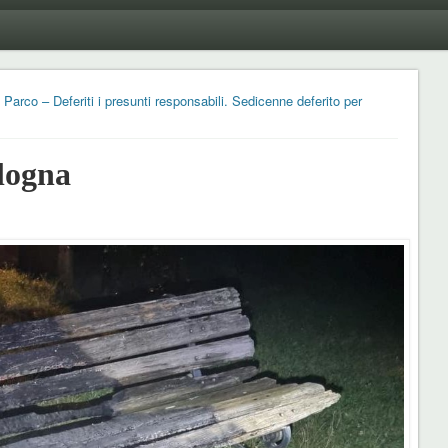
Parco – Deferiti i presunti responsabili. Sedicenne deferito per
logna