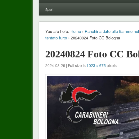
Sport
You are here:
Home
›
Panchina date alle fiamme nel 
tentato furto
› 20240824 Foto CC Bologna
20240824 Foto CC Bo
2024-08-26 | Full size is
1023 × 675
pixels