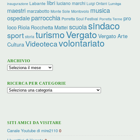
libri
Labante
luciano marchi
Luigi Ontani
Lumèga
inaugurazione
musica
maestri
marzabotto
Monte Sole
Montovolo
parrocchia
ospedale
pro
Porretta Soul Festival
Porretta Terme
sindaco
scuola
loco
Riola
Rocchetta Mattei
Vergato
turismo
sport
Vergato Arte
storia
volontariato
Videoteca
Cultura
ARCHIVIO
Archivio
RICERCA PER CATEGORIE
Ricerca
per
categorie
SITI AMICI DA VISITARE
Canale Youtube di mire2110
0