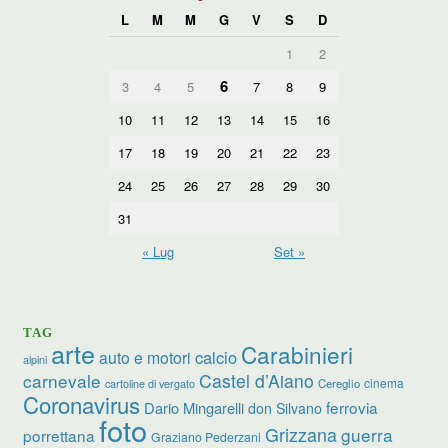
L
M
M
G
V
S
D
1
2
6
3
4
5
7
8
9
10
11
12
13
14
15
16
17
18
19
20
21
22
23
24
25
26
27
28
29
30
31
« Lug
Set »
TAG
arte
Carabinieri
calcio
auto e motori
alpini
carnevale
Castel d’Aiano
cinema
Cereglio
cartoline di vergato
Coronavirus
ferrovia
Dario Mingarelli
don Silvano
foto
Grizzana
guerra
porrettana
Graziano Pederzani