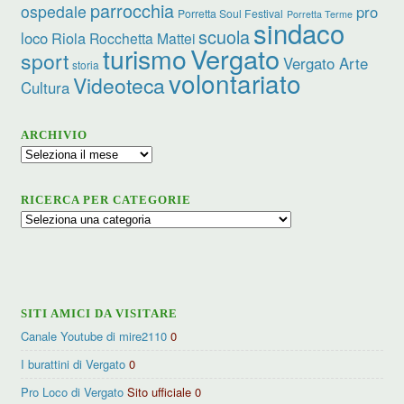
parrocchia
ospedale
pro
Porretta Soul Festival
Porretta Terme
sindaco
scuola
loco
Riola
Rocchetta Mattei
turismo
Vergato
sport
Vergato Arte
storia
volontariato
Videoteca
Cultura
ARCHIVIO
Archivio
RICERCA PER CATEGORIE
Ricerca
per
categorie
SITI AMICI DA VISITARE
Canale Youtube di mire2110
0
I burattini di Vergato
0
Pro Loco di Vergato
Sito ufficiale 0