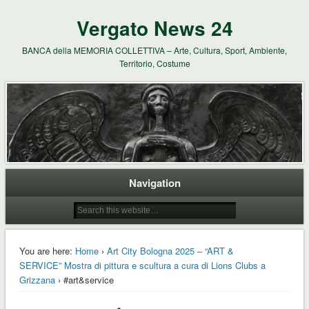
Vergato News 24
BANCA della MEMORIA COLLETTIVA – Arte, Cultura, Sport, Ambiente,
Territorio, Costume
Navigation
You are here:
Home
›
Art City Bologna 2025 – “ART &
SERVICE” Mostra di pittura e scultura a cura di Lions Clubs a
Grizzana
› #art&service