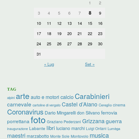
1
2
8
3
4
5
6
7
9
10
11
12
13
14
15
16
17
18
19
20
21
22
23
24
25
26
27
28
29
30
31
« Lug
Set »
TAG
arte
Carabinieri
calcio
auto e motori
alpini
carnevale
Castel d’Aiano
cinema
Cereglio
cartoline di vergato
Coronavirus
ferrovia
Dario Mingarelli
don Silvano
foto
Grizzana
guerra
porrettana
Graziano Pederzani
libri
luciano marchi
Labante
Luigi Ontani
Lumèga
inaugurazione
musica
maestri
marzabotto
Monte Sole
Montovolo