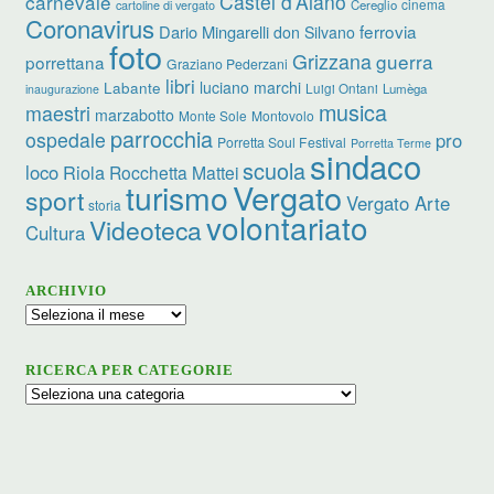
carnevale
Castel d’Aiano
cinema
Cereglio
cartoline di vergato
Coronavirus
ferrovia
Dario Mingarelli
don Silvano
foto
Grizzana
guerra
porrettana
Graziano Pederzani
libri
luciano marchi
Labante
Luigi Ontani
Lumèga
inaugurazione
musica
maestri
marzabotto
Monte Sole
Montovolo
parrocchia
ospedale
pro
Porretta Soul Festival
Porretta Terme
sindaco
scuola
loco
Riola
Rocchetta Mattei
turismo
Vergato
sport
Vergato Arte
storia
volontariato
Videoteca
Cultura
ARCHIVIO
Archivio
RICERCA PER CATEGORIE
Ricerca
per
categorie