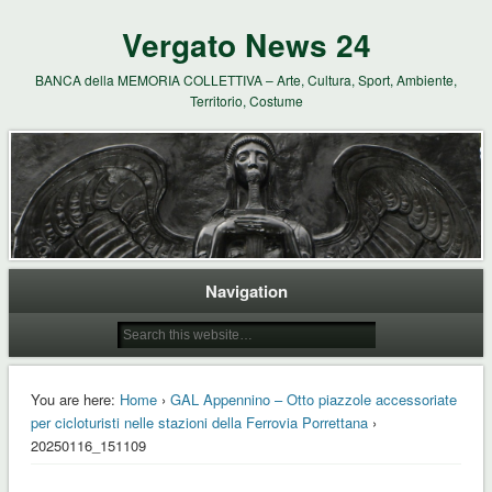
Vergato News 24
BANCA della MEMORIA COLLETTIVA – Arte, Cultura, Sport, Ambiente,
Territorio, Costume
Navigation
You are here:
Home
›
GAL Appennino – Otto piazzole accessoriate
per cicloturisti nelle stazioni della Ferrovia Porrettana
›
20250116_151109