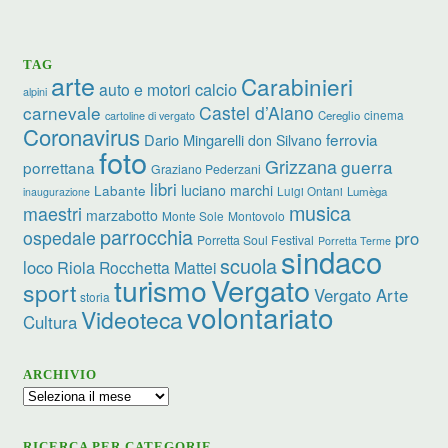
TAG
arte
Carabinieri
calcio
auto e motori
alpini
carnevale
Castel d’Aiano
cinema
Cereglio
cartoline di vergato
Coronavirus
ferrovia
Dario Mingarelli
don Silvano
foto
Grizzana
guerra
porrettana
Graziano Pederzani
libri
luciano marchi
Labante
Luigi Ontani
Lumèga
inaugurazione
musica
maestri
marzabotto
Monte Sole
Montovolo
parrocchia
ospedale
pro
Porretta Soul Festival
Porretta Terme
sindaco
scuola
loco
Riola
Rocchetta Mattei
turismo
Vergato
sport
Vergato Arte
storia
volontariato
Videoteca
Cultura
ARCHIVIO
Archivio
RICERCA PER CATEGORIE