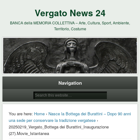
Vergato News 24
BANCA della MEMORIA COLLETTIVA – Arte, Cultura, Sport, Ambiente,
Territorio, Costume
Navigation
You are here:
Home
›
Nasce la Bottega dei Burattini – Dopo 90 anni
una sede per conservare la tradizione vergatese
›
20250219_Vergato_Bottega dei Burattini_Inaugurazione
(27).Movie_Istantanea