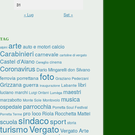
31
« Lug
Set »
TAG
arte
calcio
auto e motori
alpini
Carabinieri
carnevale
cartoline di vergato
Castel d’Aiano
cinema
Cereglio
Coronavirus
Dario Mingarelli
don Silvano
foto
ferrovia porrettana
Graziano Pederzani
Grizzana
guerra
libri
Labante
inaugurazione
maestri
luciano marchi
Luigi Ontani
Lumèga
musica
marzabotto
Monte Sole
Montovolo
parrocchia
ospedale
Porretta Soul Festival
pro loco
Riola
Rocchetta Mattei
Porretta Terme
sindaco
sport
scuola
storia
turismo
Vergato
Vergato Arte