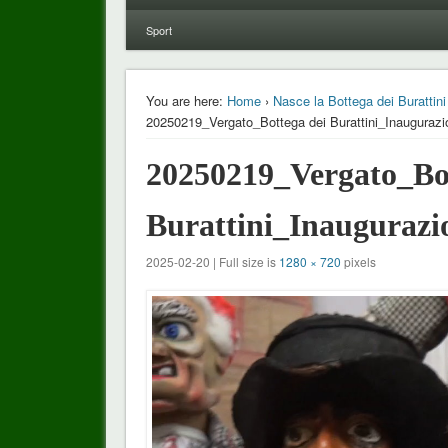
Sport
You are here:
Home
›
Nasce la Bottega dei Burattin
20250219_Vergato_Bottega dei Burattini_Inaugurazi
20250219_Vergato_Bot
Burattini_Inaugurazi
2025-02-20 | Full size is
1280 × 720
pixels