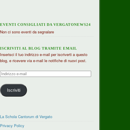
EVENTI CONSIGLIATI DA VERGATONEWS24
Non ci sono eventi da segnalare
ISCRIVITI AL BLOG TRAMITE EMAIL
Inserisci il tuo indirizzo e-mail per iscriverti a questo
blog, e ricevere via e-mail le notifiche di nuovi post.
Indirizzo
e-
mail
Iscriviti
La Schola Cantorum di Vergato
Privacy Policy