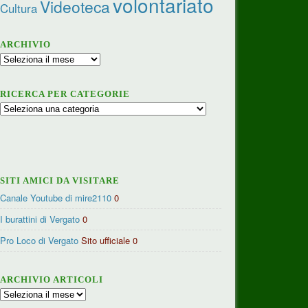
volontariato
Videoteca
Cultura
ARCHIVIO
Archivio
RICERCA PER CATEGORIE
Ricerca
per
categorie
SITI AMICI DA VISITARE
Canale Youtube di mire2110
0
I burattini di Vergato
0
Pro Loco di Vergato
Sito ufficiale 0
ARCHIVIO ARTICOLI
Archivio
articoli