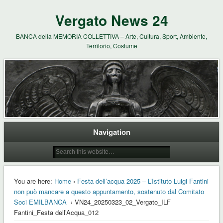
Vergato News 24
BANCA della MEMORIA COLLETTIVA – Arte, Cultura, Sport, Ambiente,
Territorio, Costume
Navigation
You are here:
Home
›
Festa dell’acqua 2025 – L’Istituto Luigi Fantini
non può mancare a questo appuntamento, sostenuto dal Comitato
Soci EMILBANCA
› VN24_20250323_02_Vergato_ILF
Fantini_Festa dell’Acqua_012