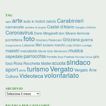
TAG
arte
Carabinieri
calcio
auto e motori
alpini
carnevale
Castel d’Aiano
cinema
Cereglio
cartoline di vergato
Coronavirus
ferrovia
Dario Mingarelli
don Silvano
foto
Grizzana
guerra
porrettana
Graziano Pederzani
libri
luciano marchi
Labante
Luigi Ontani
Lumèga
inaugurazione
musica
maestri
marzabotto
Monte Sole
Montovolo
parrocchia
ospedale
pro
Porretta Soul Festival
Porretta Terme
sindaco
scuola
loco
Riola
Rocchetta Mattei
turismo
Vergato
sport
Vergato Arte
storia
volontariato
Videoteca
Cultura
ARCHIVIO
Archivio
RICERCA PER CATEGORIE