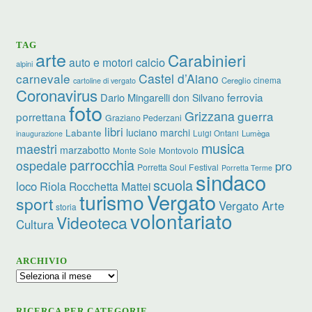
TAG
arte
Carabinieri
calcio
auto e motori
alpini
carnevale
Castel d’Aiano
cinema
Cereglio
cartoline di vergato
Coronavirus
ferrovia
Dario Mingarelli
don Silvano
foto
Grizzana
guerra
porrettana
Graziano Pederzani
libri
luciano marchi
Labante
Luigi Ontani
Lumèga
inaugurazione
musica
maestri
marzabotto
Monte Sole
Montovolo
parrocchia
ospedale
pro
Porretta Soul Festival
Porretta Terme
sindaco
scuola
loco
Riola
Rocchetta Mattei
turismo
Vergato
sport
Vergato Arte
storia
volontariato
Videoteca
Cultura
ARCHIVIO
Archivio
RICERCA PER CATEGORIE