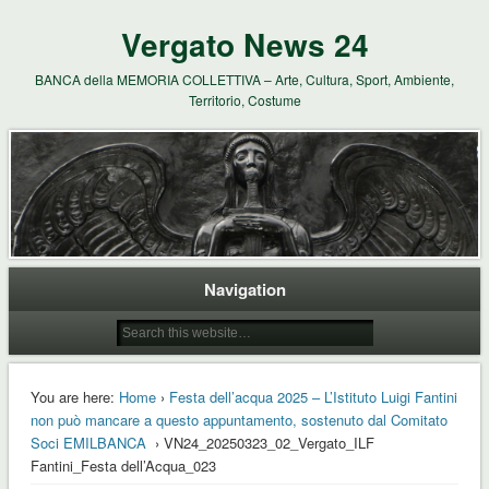
Vergato News 24
BANCA della MEMORIA COLLETTIVA – Arte, Cultura, Sport, Ambiente,
Territorio, Costume
Navigation
You are here:
Home
›
Festa dell’acqua 2025 – L’Istituto Luigi Fantini
non può mancare a questo appuntamento, sostenuto dal Comitato
Soci EMILBANCA
› VN24_20250323_02_Vergato_ILF
Fantini_Festa dell’Acqua_023