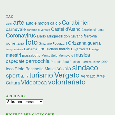
TAG
arte
Carabinieri
calcio
auto e motori
alpini
carnevale
Castel d’Aiano
cinema
Cereglio
cartoline di vergato
Coronavirus
ferrovia
Dario Mingarelli
don Silvano
foto
Grizzana
guerra
porrettana
Graziano Pederzani
libri
luciano marchi
Labante
Luigi Ontani
Lumèga
inaugurazione
musica
maestri
marzabotto
Monte Sole
Montovolo
parrocchia
ospedale
pro
Porretta Soul Festival
Porretta Terme
sindaco
scuola
loco
Riola
Rocchetta Mattei
turismo
Vergato
sport
Vergato Arte
storia
volontariato
Videoteca
Cultura
ARCHIVIO
Archivio
RICERCA PER CATEGORIE