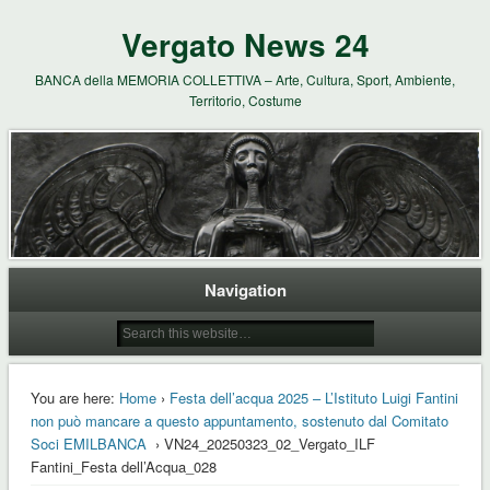
Vergato News 24
BANCA della MEMORIA COLLETTIVA – Arte, Cultura, Sport, Ambiente,
Territorio, Costume
Navigation
You are here:
Home
›
Festa dell’acqua 2025 – L’Istituto Luigi Fantini
non può mancare a questo appuntamento, sostenuto dal Comitato
Soci EMILBANCA
› VN24_20250323_02_Vergato_ILF
Fantini_Festa dell’Acqua_028