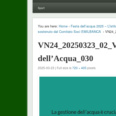
Sport
You are here:
Home
›
Festa dell’acqua 2025 – L’Ist
sostenuto dal Comitato Soci EMILBANCA
› VN24_2
VN24_20250323_02_Ve
dell’Acqua_030
2025-03-23 | Full size is
720 × 405
pixels