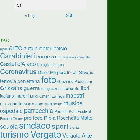
31
« Lug
Set »
TAG
arte
calcio
auto e motori
alpini
Carabinieri
carnevale
cartoline di vergato
Castel d’Aiano
cinema
Cereglio
Coronavirus
Dario Mingarelli
don Silvano
foto
ferrovia porrettana
Graziano Pederzani
Grizzana
guerra
libri
Labante
inaugurazione
maestri
luciano marchi
Luigi Ontani
Lumèga
musica
marzabotto
Monte Sole
Montovolo
parrocchia
ospedale
Porretta Soul Festival
pro loco
Riola
Rocchetta Mattei
Porretta Terme
sindaco
sport
scuola
storia
turismo
Vergato
Vergato Arte