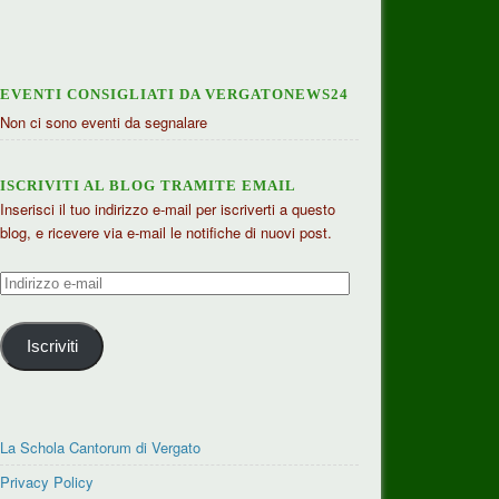
EVENTI CONSIGLIATI DA VERGATONEWS24
Non ci sono eventi da segnalare
ISCRIVITI AL BLOG TRAMITE EMAIL
Inserisci il tuo indirizzo e-mail per iscriverti a questo
blog, e ricevere via e-mail le notifiche di nuovi post.
Indirizzo
e-
mail
Iscriviti
La Schola Cantorum di Vergato
Privacy Policy