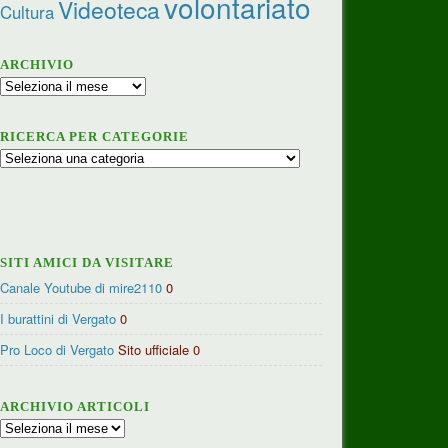
volontariato
Videoteca
Cultura
ARCHIVIO
Archivio
RICERCA PER CATEGORIE
Ricerca
per
categorie
SITI AMICI DA VISITARE
Canale Youtube di mire2110
0
I burattini di Vergato
0
Pro Loco di Vergato
Sito ufficiale 0
ARCHIVIO ARTICOLI
Archivio
articoli