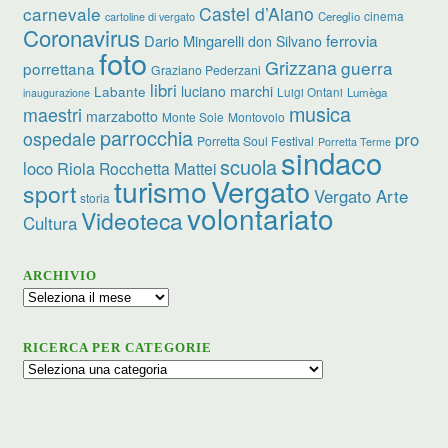
carnevale
Castel d’Aiano
cinema
Cereglio
cartoline di vergato
Coronavirus
ferrovia
Dario Mingarelli
don Silvano
foto
Grizzana
guerra
porrettana
Graziano Pederzani
libri
luciano marchi
Labante
Luigi Ontani
Lumèga
inaugurazione
musica
maestri
marzabotto
Monte Sole
Montovolo
parrocchia
ospedale
pro
Porretta Soul Festival
Porretta Terme
sindaco
scuola
loco
Riola
Rocchetta Mattei
turismo
Vergato
sport
Vergato Arte
storia
volontariato
Videoteca
Cultura
ARCHIVIO
Archivio
RICERCA PER CATEGORIE
Ricerca
per
categorie