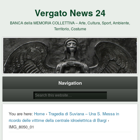
Vergato News 24
BANCA della MEMORIA COLLETTIVA – Arte, Cultura, Sport, Ambiente,
Territorio, Costume
Navigation
You are here:
Home
›
Tragedia di Suviana – Una S. Messa in
ricordo delle vittime della centrale idroelettrica di Bargi
›
IMG_8050_01