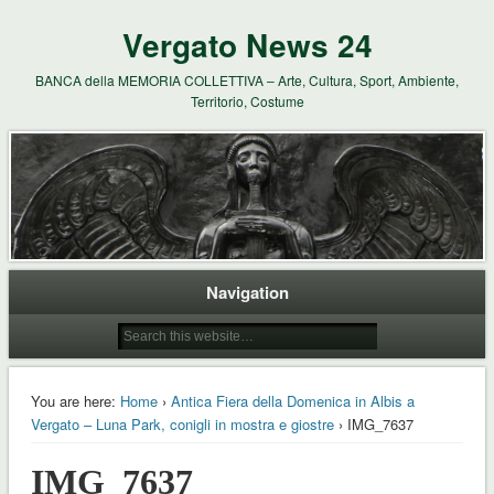
Vergato News 24
BANCA della MEMORIA COLLETTIVA – Arte, Cultura, Sport, Ambiente,
Territorio, Costume
Navigation
You are here:
Home
›
Antica Fiera della Domenica in Albis a
Vergato – Luna Park, conigli in mostra e giostre
› IMG_7637
IMG_7637