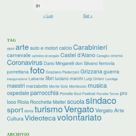
31
« Lug
Set »
TAG
arte
Carabinieri
calcio
auto e motori
alpini
carnevale
Castel d’Aiano
cinema
Cereglio
cartoline di vergato
Coronavirus
ferrovia
Dario Mingarelli
don Silvano
foto
Grizzana
guerra
porrettana
Graziano Pederzani
libri
Labante
luciano marchi
Luigi Ontani
Lumèga
inaugurazione
musica
maestri
marzabotto
Monte Sole
Montovolo
parrocchia
ospedale
pro
Porretta Soul Festival
Porretta Terme
sindaco
scuola
loco
Riola
Rocchetta Mattei
Vergato
turismo
sport
Vergato Arte
storia
volontariato
Videoteca
Cultura
ARCHIVIO