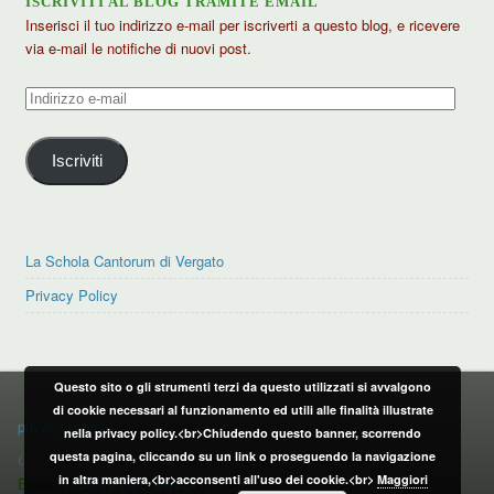
ISCRIVITI AL BLOG TRAMITE EMAIL
Inserisci il tuo indirizzo e-mail per iscriverti a questo blog, e ricevere
via e-mail le notifiche di nuovi post.
Indirizzo
e-
mail
Iscriviti
La Schola Cantorum di Vergato
Privacy Policy
Questo sito o gli strumenti terzi da questo utilizzati si avvalgono
PRIVACY POLICY
di cookie necessari al funzionamento ed utili alle finalità illustrate
privacy policy
nella privacy policy.<br>Chiudendo questo banner, scorrendo
questa pagina, cliccando su un link o proseguendo la navigazione
CONTATTI:
in altra maniera,<br>acconsenti all'uso dei cookie.<br>
Maggiori
Email:
info@vergatonews24.it