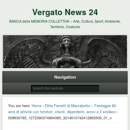
Vergato News 24
BANCA della MEMORIA COLLETTIVA – Arte, Cultura, Sport, Ambiente,
Territorio, Costume
Navigation
You are here:
Home
›
Ditta Ferretti di Marzabotto – Festeggia 80
anni di attività con fornitori, clienti, dipendenti, amici e il sindaco
›
508630785_1272390374894385_3214610742412865509_01_n