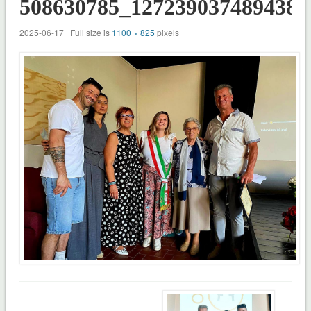
508630785_1272390374894385
2025-06-17 | Full size is
1100 × 825
pixels