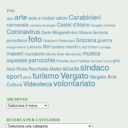
TAG
arte
Carabinieri
calcio
auto e motori
alpini
carnevale
Castel d’Aiano
cinema
Cereglio
cartoline di vergato
Coronavirus
ferrovia
Dario Mingarelli
don Silvano
foto
Grizzana
guerra
porrettana
Graziano Pederzani
libri
luciano marchi
Labante
Luigi Ontani
Lumèga
inaugurazione
musica
maestri
marzabotto
Monte Sole
Montovolo
parrocchia
ospedale
pro
Porretta Soul Festival
Porretta Terme
sindaco
scuola
loco
Riola
Rocchetta Mattei
turismo
Vergato
sport
Vergato Arte
storia
volontariato
Videoteca
Cultura
ARCHIVIO
Archivio
RICERCA PER CATEGORIE
Ricerca