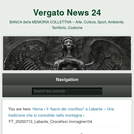
Vergato News 24
BANCA della MEMORIA COLLETTIVA – Arte, Cultura, Sport, Ambiente,
Territorio, Costume
Navigation
You are here:
Home
›
Il “bacio dei crocifissi” a Labante – Una
tradizione che si consolida nella montagna
›
YT_20250713_Labante_Crocefissi.Immagine104