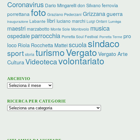
Coronavirus
ferrovia
Dario Mingarelli
don Silvano
foto
Grizzana
guerra
porrettana
Graziano Pederzani
libri
luciano marchi
Labante
Luigi Ontani
Lumèga
inaugurazione
musica
maestri
marzabotto
Monte Sole
Montovolo
parrocchia
ospedale
pro
Porretta Soul Festival
Porretta Terme
sindaco
scuola
loco
Riola
Rocchetta Mattei
turismo
Vergato
sport
Vergato Arte
storia
volontariato
Videoteca
Cultura
ARCHIVIO
Archivio
RICERCA PER CATEGORIE
Ricerca
per
categorie