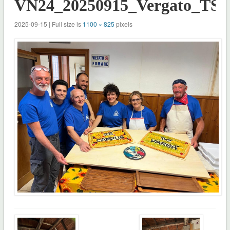
VN24_20250915_Vergato_TS
2025-09-15 | Full size is
1100 × 825
pixels