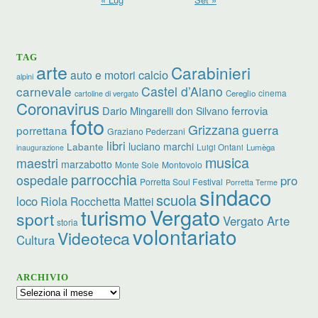
TAG
arte
Carabinieri
calcio
auto e motori
alpini
carnevale
Castel d’Aiano
cinema
Cereglio
cartoline di vergato
Coronavirus
ferrovia
Dario Mingarelli
don Silvano
foto
Grizzana
guerra
porrettana
Graziano Pederzani
libri
luciano marchi
Labante
Luigi Ontani
Lumèga
inaugurazione
musica
maestri
marzabotto
Monte Sole
Montovolo
parrocchia
ospedale
pro
Porretta Soul Festival
Porretta Terme
sindaco
scuola
loco
Riola
Rocchetta Mattei
turismo
Vergato
sport
Vergato Arte
storia
volontariato
Videoteca
Cultura
ARCHIVIO
Archivio