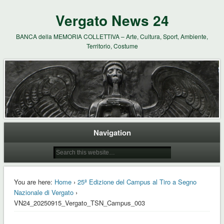
Vergato News 24
BANCA della MEMORIA COLLETTIVA – Arte, Cultura, Sport, Ambiente,
Territorio, Costume
Navigation
You are here:
Home
›
25ª Edizione del Campus al Tiro a Segno
Nazionale di Vergato
›
VN24_20250915_Vergato_TSN_Campus_003