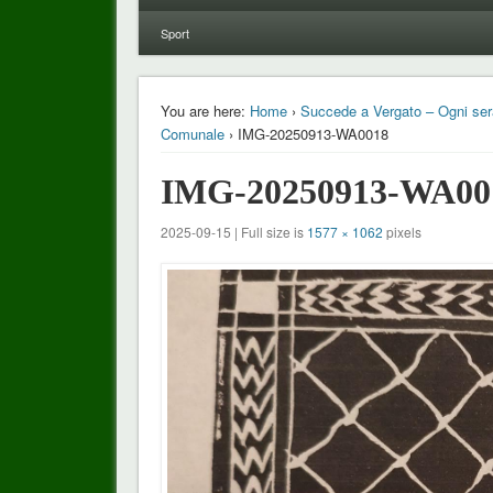
Sport
You are here:
Home
›
Succede a Vergato – Ogni ser
Comunale
› IMG-20250913-WA0018
IMG-20250913-WA00
2025-09-15 | Full size is
1577 × 1062
pixels