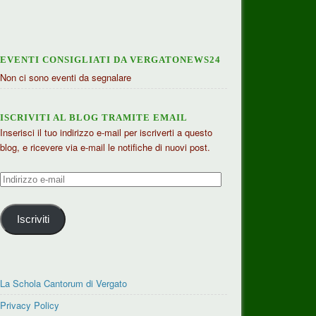
EVENTI CONSIGLIATI DA VERGATONEWS24
Non ci sono eventi da segnalare
ISCRIVITI AL BLOG TRAMITE EMAIL
Inserisci il tuo indirizzo e-mail per iscriverti a questo
blog, e ricevere via e-mail le notifiche di nuovi post.
Indirizzo
e-
mail
Iscriviti
La Schola Cantorum di Vergato
Privacy Policy