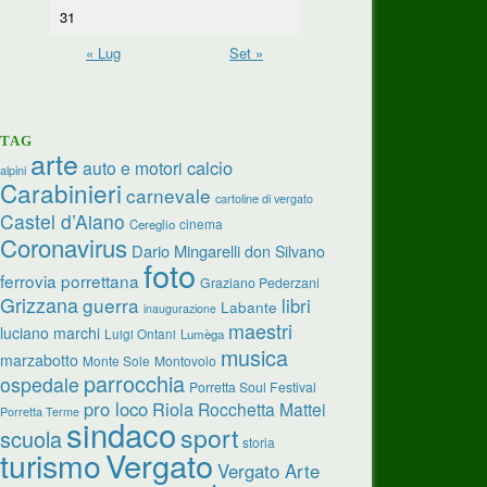
31
« Lug
Set »
TAG
arte
calcio
auto e motori
alpini
Carabinieri
carnevale
cartoline di vergato
Castel d’Aiano
cinema
Cereglio
Coronavirus
Dario Mingarelli
don Silvano
foto
ferrovia porrettana
Graziano Pederzani
Grizzana
guerra
libri
Labante
inaugurazione
maestri
luciano marchi
Luigi Ontani
Lumèga
musica
marzabotto
Monte Sole
Montovolo
parrocchia
ospedale
Porretta Soul Festival
pro loco
Riola
Rocchetta Mattei
Porretta Terme
sindaco
sport
scuola
storia
turismo
Vergato
Vergato Arte