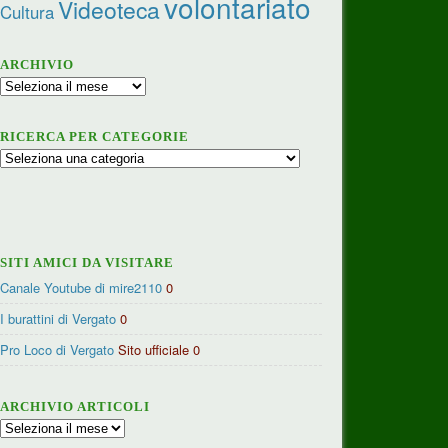
volontariato
Videoteca
Cultura
ARCHIVIO
Archivio
RICERCA PER CATEGORIE
Ricerca
per
categorie
SITI AMICI DA VISITARE
Canale Youtube di mire2110
0
I burattini di Vergato
0
Pro Loco di Vergato
Sito ufficiale 0
ARCHIVIO ARTICOLI
Archivio
articoli