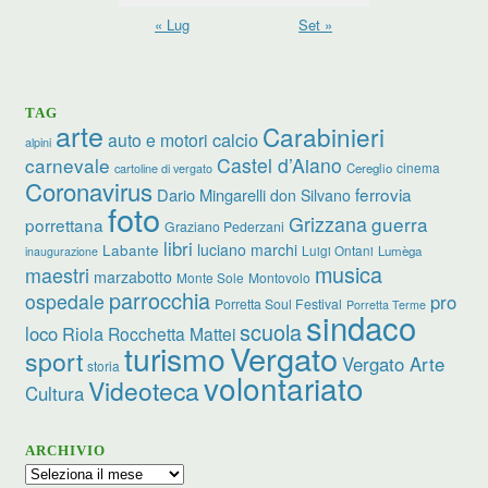
« Lug
Set »
TAG
arte
Carabinieri
calcio
auto e motori
alpini
carnevale
Castel d’Aiano
cinema
Cereglio
cartoline di vergato
Coronavirus
ferrovia
Dario Mingarelli
don Silvano
foto
Grizzana
guerra
porrettana
Graziano Pederzani
libri
luciano marchi
Labante
Luigi Ontani
Lumèga
inaugurazione
musica
maestri
marzabotto
Monte Sole
Montovolo
parrocchia
ospedale
pro
Porretta Soul Festival
Porretta Terme
sindaco
scuola
loco
Riola
Rocchetta Mattei
turismo
Vergato
sport
Vergato Arte
storia
volontariato
Videoteca
Cultura
ARCHIVIO
Archivio