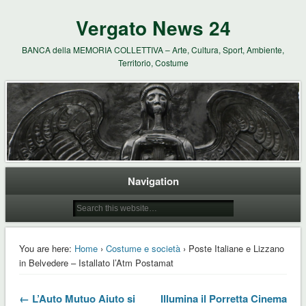
Vergato News 24
BANCA della MEMORIA COLLETTIVA – Arte, Cultura, Sport, Ambiente,
Territorio, Costume
Navigation
You are here:
Home
›
Costume e società
› Poste Italiane e Lizzano
in Belvedere – Istallato l’Atm Postamat
← L’Auto Mutuo Aiuto si
Illumina il Porretta Cinema