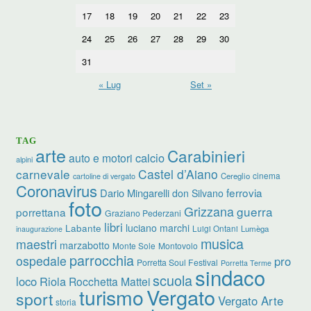
17
18
19
20
21
22
23
24
25
26
27
28
29
30
31
« Lug
Set »
TAG
arte
Carabinieri
calcio
auto e motori
alpini
carnevale
Castel d’Aiano
cinema
Cereglio
cartoline di vergato
Coronavirus
ferrovia
Dario Mingarelli
don Silvano
foto
Grizzana
guerra
porrettana
Graziano Pederzani
libri
luciano marchi
Labante
Luigi Ontani
Lumèga
inaugurazione
musica
maestri
marzabotto
Monte Sole
Montovolo
parrocchia
ospedale
pro
Porretta Soul Festival
Porretta Terme
sindaco
scuola
loco
Riola
Rocchetta Mattei
turismo
Vergato
sport
Vergato Arte
storia