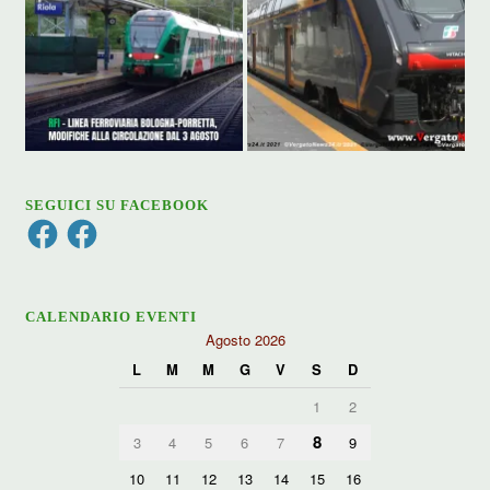
SEGUICI SU FACEBOOK
Facebook
Facebook
CALENDARIO EVENTI
Agosto 2026
L
M
M
G
V
S
D
1
2
8
3
4
5
6
7
9
10
11
12
13
14
15
16