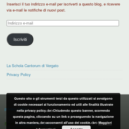
Inserisci il tuo indirizzo e-mail per iscriverti a questo blog, e ricevere
via e-mail le notifiche di nuovi post.
Indirizzo
e-
mail
Iscriviti
La Schola Cantorum di Vergato
Privacy Policy
Questo sito o gli strumenti terzi da questo utilizzati si avvalgono
PRIVACY POLICY
di cookie necessari al funzionamento ed utili alle finalità illustrate
privacy policy
nella privacy policy.<br>Chiudendo questo banner, scorrendo
questa pagina, cliccando su un link o proseguendo la navigazione
CONTATTI:
in altra maniera,<br>acconsenti all'uso dei cookie.<br>
Maggiori
Email:
info@vergatonews24.it