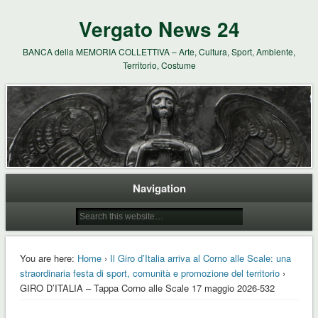
Vergato News 24
BANCA della MEMORIA COLLETTIVA – Arte, Cultura, Sport, Ambiente,
Territorio, Costume
Navigation
You are here:
Home
›
Il Giro d’Italia arriva al Corno alle Scale: una
straordinaria festa di sport, comunità e promozione del territorio
›
GIRO D’ITALIA – Tappa Corno alle Scale 17 maggio 2026-532