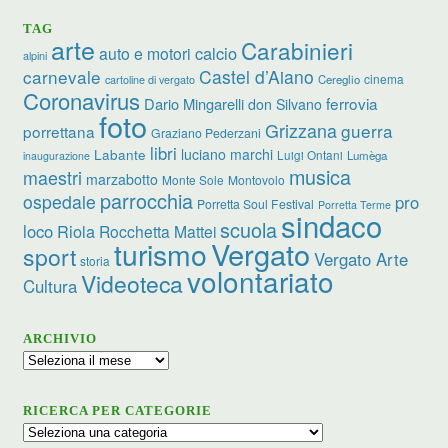
TAG
arte
Carabinieri
calcio
auto e motori
alpini
carnevale
Castel d’Aiano
cinema
Cereglio
cartoline di vergato
Coronavirus
ferrovia
Dario Mingarelli
don Silvano
foto
Grizzana
guerra
porrettana
Graziano Pederzani
libri
luciano marchi
Labante
Luigi Ontani
Lumèga
inaugurazione
musica
maestri
marzabotto
Monte Sole
Montovolo
parrocchia
ospedale
pro
Porretta Soul Festival
Porretta Terme
sindaco
scuola
loco
Riola
Rocchetta Mattei
turismo
Vergato
sport
Vergato Arte
storia
volontariato
Videoteca
Cultura
ARCHIVIO
Archivio
RICERCA PER CATEGORIE
Ricerca