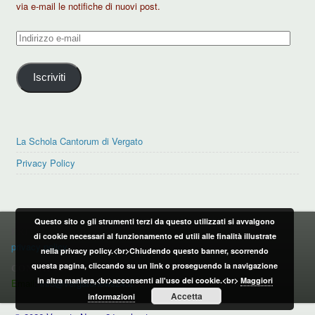
via e-mail le notifiche di nuovi post.
Indirizzo
e-
mail
Iscriviti
La Schola Cantorum di Vergato
Privacy Policy
Questo sito o gli strumenti terzi da questo utilizzati si avvalgono
PRIVACY POLICY
di cookie necessari al funzionamento ed utili alle finalità illustrate
privacy policy
nella privacy policy.<br>Chiudendo questo banner, scorrendo
questa pagina, cliccando su un link o proseguendo la navigazione
CONTATTI:
in altra maniera,<br>acconsenti all'uso dei cookie.<br>
Maggiori
Email:
info@vergatonews24.it
Accetta
informazioni