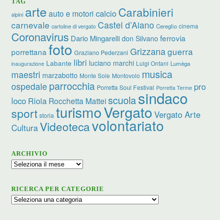
TAG
arte
Carabinieri
calcio
auto e motori
alpini
carnevale
Castel d’Aiano
cinema
Cereglio
cartoline di vergato
Coronavirus
ferrovia
Dario Mingarelli
don Silvano
foto
Grizzana
guerra
porrettana
Graziano Pederzani
libri
luciano marchi
Labante
Luigi Ontani
Lumèga
inaugurazione
musica
maestri
marzabotto
Monte Sole
Montovolo
parrocchia
ospedale
pro
Porretta Soul Festival
Porretta Terme
sindaco
scuola
loco
Riola
Rocchetta Mattei
turismo
Vergato
sport
Vergato Arte
storia
volontariato
Videoteca
Cultura
ARCHIVIO
Archivio
RICERCA PER CATEGORIE
Ricerca
per
categorie