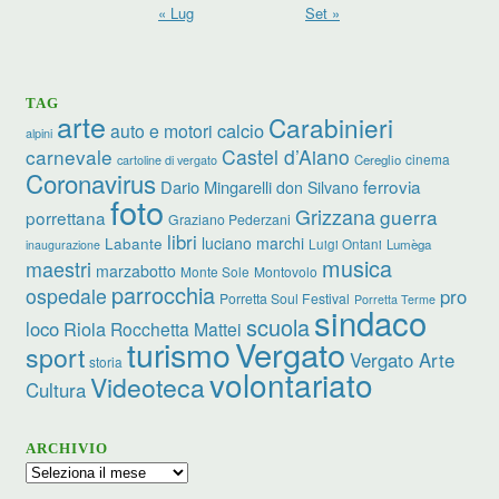
« Lug
Set »
TAG
arte
Carabinieri
calcio
auto e motori
alpini
carnevale
Castel d’Aiano
cinema
Cereglio
cartoline di vergato
Coronavirus
ferrovia
Dario Mingarelli
don Silvano
foto
Grizzana
guerra
porrettana
Graziano Pederzani
libri
Labante
luciano marchi
Luigi Ontani
Lumèga
inaugurazione
musica
maestri
marzabotto
Monte Sole
Montovolo
parrocchia
ospedale
pro
Porretta Soul Festival
Porretta Terme
sindaco
scuola
loco
Riola
Rocchetta Mattei
Vergato
turismo
sport
Vergato Arte
storia
volontariato
Videoteca
Cultura
ARCHIVIO
Archivio