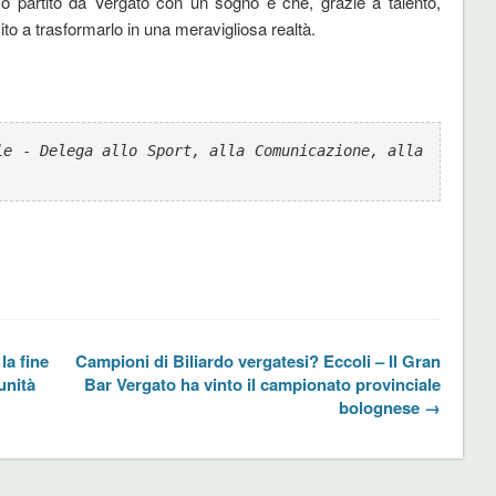
zzo partito da Vergato con un sogno e che, grazie a talento,
cito a trasformarlo in una meravigliosa realtà.
le
 - 
Delega allo Sport, alla Comunicazione, alla 
la fine
Campioni di Biliardo vergatesi? Eccoli – Il Gran
unità
Bar Vergato ha vinto il campionato provinciale
bolognese →