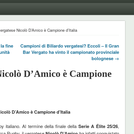
 vergatese Nicolò D’Amico è Campione d’Italia
la fine
Campioni di Biliardo vergatesi? Eccoli – Il Gran
unità
Bar Vergato ha vinto il campionato provinciale
bolognese →
 Nicolò D’Amico è Campione
Nicolò D’Amico è Campione d’Italia
y italiano. Al termine della finale della
Serie A Élite 25/26
,
arca Rugby, il vergatese
Nicolò D’Amico
ha infatti conquistato