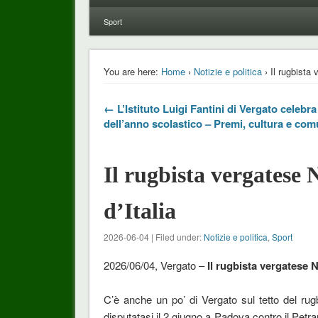
Sport
You are here:
Home
›
Notizie e politica
› Il rugbista
← L’Istituto Luigi Fantini di Vergato celebra 
dell’anno scolastico – Premi, cultura e com
Il rugbista vergatese
d’Italia
2026-06-04 | Filed under:
Notizie e politica
,
Sport
2026/06/04, Vergato –
Il rugbista vergatese 
C’è anche un po’ di Vergato sul tetto del rugb
disputatasi il 2 giugno a Padova contro il Petr