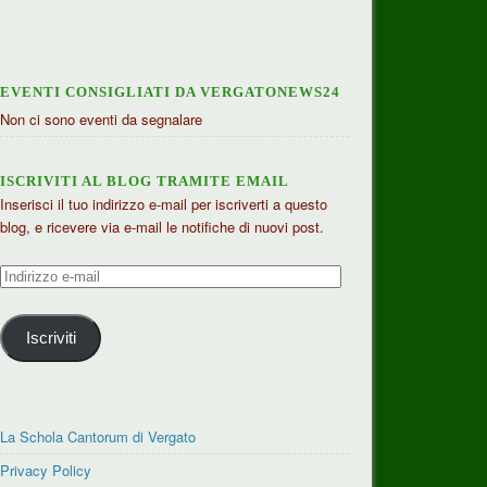
EVENTI CONSIGLIATI DA VERGATONEWS24
Non ci sono eventi da segnalare
ISCRIVITI AL BLOG TRAMITE EMAIL
Inserisci il tuo indirizzo e-mail per iscriverti a questo
blog, e ricevere via e-mail le notifiche di nuovi post.
Indirizzo
e-
mail
Iscriviti
La Schola Cantorum di Vergato
Privacy Policy