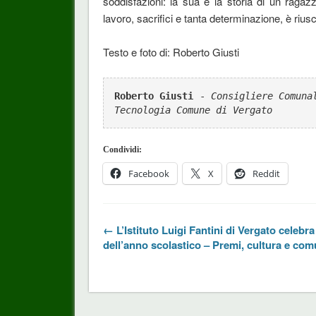
soddisfazioni: la sua è la storia di un raga
lavoro, sacrifici e tanta determinazione, è rius
Testo e foto di: Roberto Giusti
Roberto Giusti
 - 
Consigliere Comuna
Tecnologia Comune di Vergato
Condividi:
Facebook
X
Reddit
← L’Istituto Luigi Fantini di Vergato celebra 
dell’anno scolastico – Premi, cultura e com