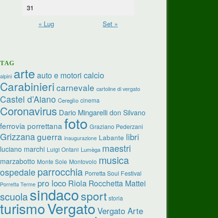
31
« Lug
Set »
TAG
arte
calcio
auto e motori
alpini
Carabinieri
carnevale
cartoline di vergato
Castel d’Aiano
cinema
Cereglio
Coronavirus
Dario Mingarelli
don Silvano
foto
ferrovia porrettana
Graziano Pederzani
Grizzana
guerra
libri
Labante
inaugurazione
maestri
luciano marchi
Luigi Ontani
Lumèga
musica
marzabotto
Monte Sole
Montovolo
parrocchia
ospedale
Porretta Soul Festival
pro loco
Riola
Rocchetta Mattei
Porretta Terme
sindaco
sport
scuola
storia
turismo
Vergato
Vergato Arte