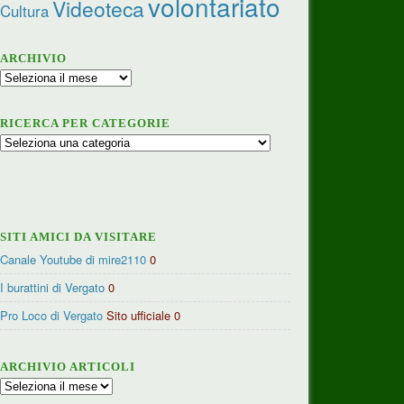
volontariato
Videoteca
Cultura
ARCHIVIO
Archivio
RICERCA PER CATEGORIE
Ricerca
per
categorie
SITI AMICI DA VISITARE
Canale Youtube di mire2110
0
I burattini di Vergato
0
Pro Loco di Vergato
Sito ufficiale 0
ARCHIVIO ARTICOLI
Archivio
articoli