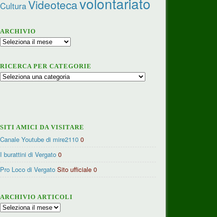
volontariato
Videoteca
Cultura
ARCHIVIO
Archivio
RICERCA PER CATEGORIE
Ricerca
per
categorie
SITI AMICI DA VISITARE
Canale Youtube di mire2110
0
I burattini di Vergato
0
Pro Loco di Vergato
Sito ufficiale 0
ARCHIVIO ARTICOLI
Archivio
articoli