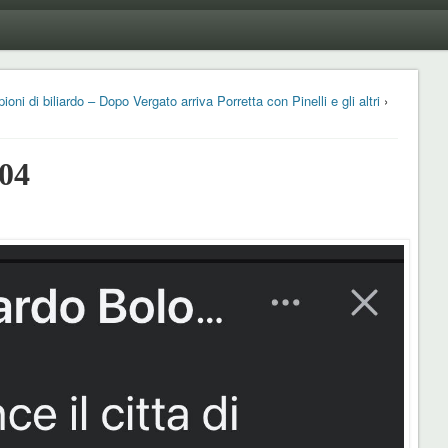
ni di biliardo – Dopo Vergato arriva Porretta con Pinelli e gli altri
›
04