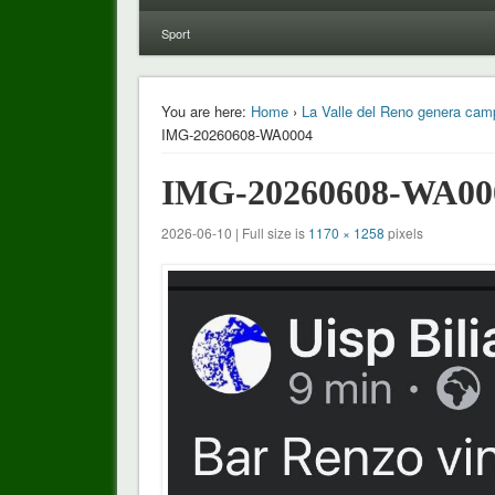
Sport
You are here:
Home
›
La Valle del Reno genera campio
IMG-20260608-WA0004
IMG-20260608-WA00
2026-06-10 | Full size is
1170 × 1258
pixels