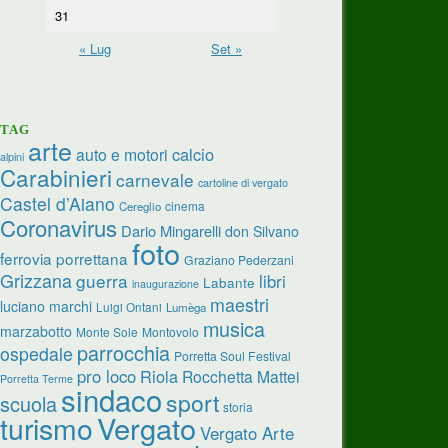
31
« Lug
Set »
TAG
arte
calcio
auto e motori
alpini
Carabinieri
carnevale
cartoline di vergato
Castel d’Aiano
cinema
Cereglio
Coronavirus
Dario Mingarelli
don Silvano
foto
ferrovia porrettana
Graziano Pederzani
Grizzana
guerra
libri
Labante
inaugurazione
maestri
luciano marchi
Luigi Ontani
Lumèga
musica
marzabotto
Monte Sole
Montovolo
parrocchia
ospedale
Porretta Soul Festival
pro loco
Riola
Rocchetta Mattei
Porretta Terme
sindaco
sport
scuola
storia
turismo
Vergato
Vergato Arte