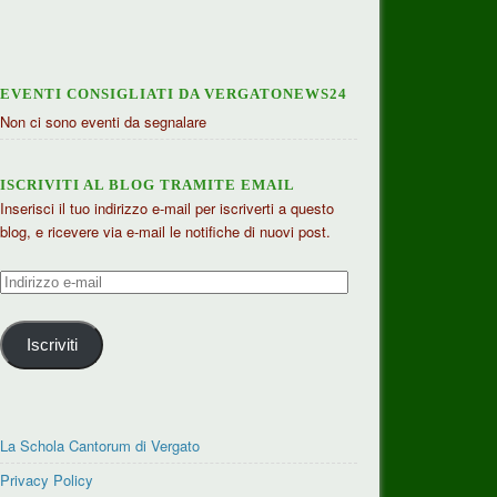
EVENTI CONSIGLIATI DA VERGATONEWS24
Non ci sono eventi da segnalare
ISCRIVITI AL BLOG TRAMITE EMAIL
Inserisci il tuo indirizzo e-mail per iscriverti a questo
blog, e ricevere via e-mail le notifiche di nuovi post.
Indirizzo
e-
mail
Iscriviti
La Schola Cantorum di Vergato
Privacy Policy