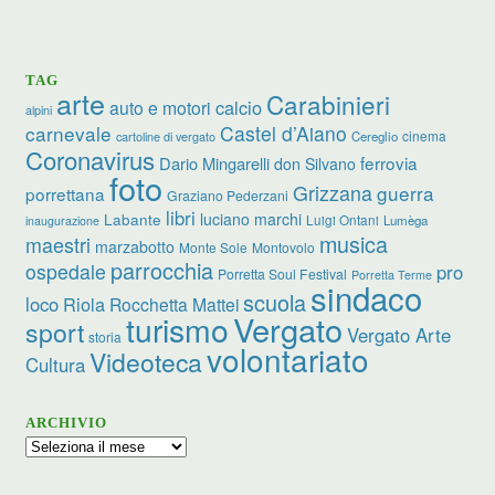
TAG
arte
Carabinieri
calcio
auto e motori
alpini
carnevale
Castel d’Aiano
cinema
Cereglio
cartoline di vergato
Coronavirus
ferrovia
Dario Mingarelli
don Silvano
foto
Grizzana
guerra
porrettana
Graziano Pederzani
libri
luciano marchi
Labante
Luigi Ontani
Lumèga
inaugurazione
musica
maestri
marzabotto
Monte Sole
Montovolo
parrocchia
ospedale
pro
Porretta Soul Festival
Porretta Terme
sindaco
scuola
loco
Riola
Rocchetta Mattei
turismo
Vergato
sport
Vergato Arte
storia
volontariato
Videoteca
Cultura
ARCHIVIO
Archivio