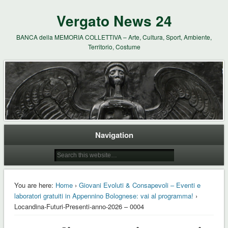
Vergato News 24
BANCA della MEMORIA COLLETTIVA – Arte, Cultura, Sport, Ambiente,
Territorio, Costume
Navigation
You are here:
Home
›
Giovani Evoluti & Consapevoli – Eventi e
laboratori gratuiti in Appennino Bolognese: vai al programma!
›
Locandina-Futuri-Presenti-anno-2026 – 0004