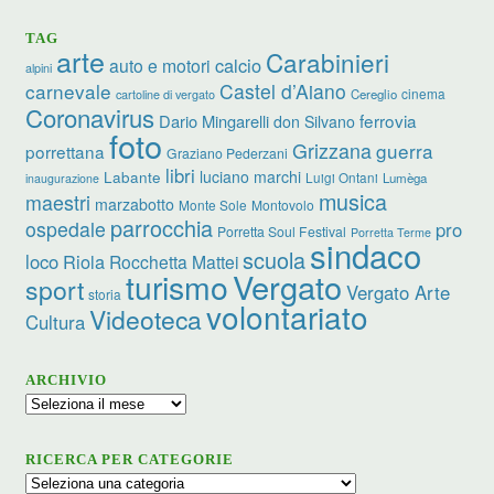
TAG
arte
Carabinieri
calcio
auto e motori
alpini
carnevale
Castel d’Aiano
cinema
Cereglio
cartoline di vergato
Coronavirus
ferrovia
Dario Mingarelli
don Silvano
foto
Grizzana
guerra
porrettana
Graziano Pederzani
libri
luciano marchi
Labante
Luigi Ontani
Lumèga
inaugurazione
musica
maestri
marzabotto
Monte Sole
Montovolo
parrocchia
ospedale
pro
Porretta Soul Festival
Porretta Terme
sindaco
scuola
loco
Riola
Rocchetta Mattei
turismo
Vergato
sport
Vergato Arte
storia
volontariato
Videoteca
Cultura
ARCHIVIO
Archivio
RICERCA PER CATEGORIE
Ricerca