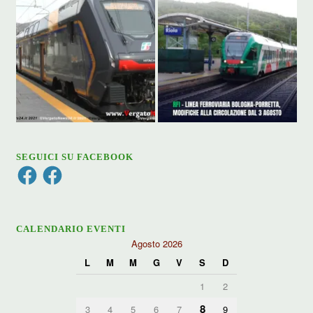
SEGUICI SU FACEBOOK
Facebook
Facebook
CALENDARIO EVENTI
Agosto 2026
L
M
M
G
V
S
D
1
2
8
3
4
5
6
7
9