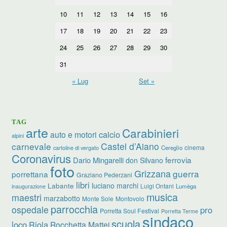
10
11
12
13
14
15
16
17
18
19
20
21
22
23
24
25
26
27
28
29
30
31
« Lug
Set »
TAG
arte
Carabinieri
calcio
auto e motori
alpini
carnevale
Castel d’Aiano
cinema
Cereglio
cartoline di vergato
Coronavirus
ferrovia
Dario Mingarelli
don Silvano
foto
Grizzana
guerra
porrettana
Graziano Pederzani
libri
luciano marchi
Labante
Luigi Ontani
Lumèga
inaugurazione
musica
maestri
marzabotto
Monte Sole
Montovolo
parrocchia
ospedale
pro
Porretta Soul Festival
Porretta Terme
sindaco
scuola
loco
Riola
Rocchetta Mattei