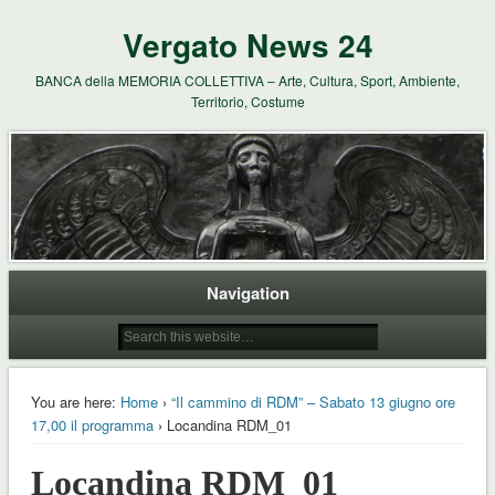
Vergato News 24
BANCA della MEMORIA COLLETTIVA – Arte, Cultura, Sport, Ambiente,
Territorio, Costume
Navigation
You are here:
Home
›
“Il cammino di RDM” – Sabato 13 giugno ore
17,00 il programma
› Locandina RDM_01
Locandina RDM_01