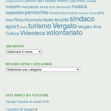
libri
luciano marchi
Labante
Luigi Ontani
Lumèga
inaugurazione
musica
maestri
marzabotto
Monte Sole
Montovolo
parrocchia
ospedale
pro
Porretta Soul Festival
Porretta Terme
sindaco
scuola
loco
Riola
Rocchetta Mattei
turismo
Vergato
sport
Vergato Arte
storia
volontariato
Videoteca
Cultura
ARCHIVIO
Archivio
RICERCA PER CATEGORIE
Ricerca
per
categorie
SITI AMICI DA VISITARE
Canale Youtube di mire2110
0
I burattini di Vergato
0