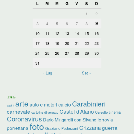
L
M
M
G
V
S
D
1
2
9
3
4
5
6
7
8
10
11
12
13
14
15
16
17
18
19
20
21
22
23
24
25
26
27
28
29
30
31
« Lug
Set »
TAG
arte
Carabinieri
calcio
auto e motori
alpini
carnevale
Castel d’Aiano
cinema
Cereglio
cartoline di vergato
Coronavirus
ferrovia
Dario Mingarelli
don Silvano
foto
Grizzana
guerra
porrettana
Graziano Pederzani