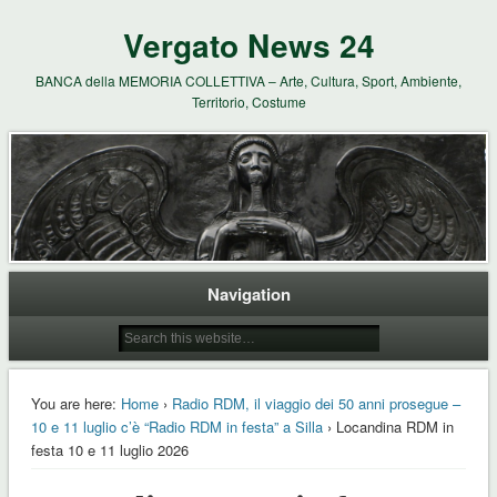
Vergato News 24
BANCA della MEMORIA COLLETTIVA – Arte, Cultura, Sport, Ambiente,
Territorio, Costume
Navigation
You are here:
Home
›
Radio RDM, il viaggio dei 50 anni prosegue –
10 e 11 luglio c’è “Radio RDM in festa” a Silla
› Locandina RDM in
festa 10 e 11 luglio 2026