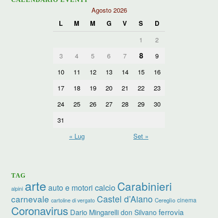
Agosto 2026
L
M
M
G
V
S
D
1
2
8
3
4
5
6
7
9
10
11
12
13
14
15
16
17
18
19
20
21
22
23
24
25
26
27
28
29
30
31
« Lug
Set »
TAG
arte
Carabinieri
calcio
auto e motori
alpini
carnevale
Castel d’Aiano
cinema
Cereglio
cartoline di vergato
Coronavirus
ferrovia
Dario Mingarelli
don Silvano