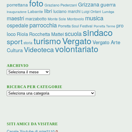
foto
Grizzana
guerra
porrettana
Graziano Pederzani
libri
luciano marchi
Labante
Luigi Ontani
Lumèga
inaugurazione
musica
maestri
marzabotto
Monte Sole
Montovolo
parrocchia
ospedale
pro
Porretta Soul Festival
Porretta Terme
sindaco
scuola
loco
Riola
Rocchetta Mattei
turismo
Vergato
sport
Vergato Arte
storia
volontariato
Videoteca
Cultura
ARCHIVIO
Archivio
RICERCA PER CATEGORIE
Ricerca
per
categorie
SITI AMICI DA VISITARE
Canale Youtube di mire2110
0