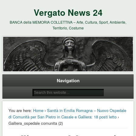
Vergato News 24
BANCA della MEMORIA COLLETTIVA – Arte, Cultura, Sport, Ambiente,
Territorio, Costume
Navigation
You are here:
Home
›
Sanità in Emilia Romagna – Nuovo Ospedale
di Comunità per San Pietro in Casale e Galliera: 18 posti letto
›
Galliera_ospedale comunita (2)