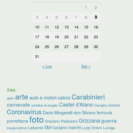
1
2
9
3
4
5
6
7
8
10
11
12
13
14
15
16
17
18
19
20
21
22
23
24
25
26
27
28
29
30
31
« Lug
Set »
TAG
arte
Carabinieri
calcio
auto e motori
alpini
carnevale
Castel d’Aiano
cinema
Cereglio
cartoline di vergato
Coronavirus
ferrovia
Dario Mingarelli
don Silvano
foto
Grizzana
guerra
porrettana
Graziano Pederzani
libri
luciano marchi
Labante
Luigi Ontani
Lumèga
inaugurazione