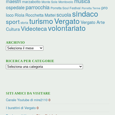
musica
maestri
marzabotto
Monte Sole
Montovolo
parrocchia
ospedale
pro
Porretta Soul Festival
Porretta Terme
sindaco
scuola
loco
Riola
Rocchetta Mattei
turismo
Vergato
sport
Vergato Arte
storia
volontariato
Videoteca
Cultura
ARCHIVIO
Archivio
RICERCA PER CATEGORIE
Ricerca
per
categorie
SITI AMICI DA VISITARE
Canale Youtube di mire2110
0
I burattini di Vergato
0