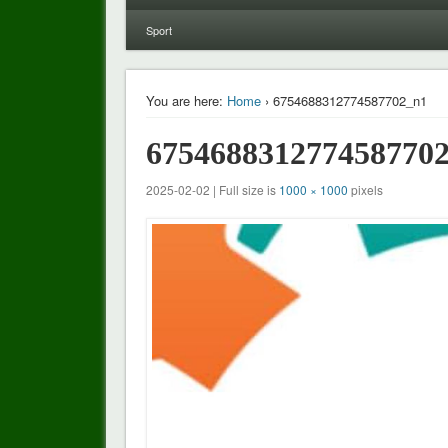
Sport
You are here:
Home
› 6754688312774587702_n1
675468831277458770
2025-02-02 | Full size is
1000 × 1000
pixels