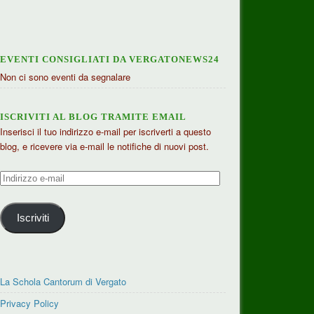
EVENTI CONSIGLIATI DA VERGATONEWS24
Non ci sono eventi da segnalare
ISCRIVITI AL BLOG TRAMITE EMAIL
Inserisci il tuo indirizzo e-mail per iscriverti a questo
blog, e ricevere via e-mail le notifiche di nuovi post.
Indirizzo
e-
mail
Iscriviti
La Schola Cantorum di Vergato
Privacy Policy