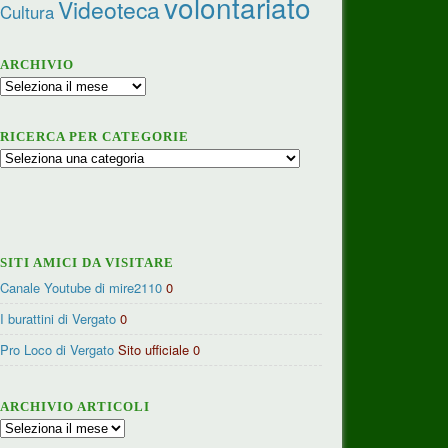
volontariato
Videoteca
Cultura
ARCHIVIO
Archivio
RICERCA PER CATEGORIE
Ricerca
per
categorie
SITI AMICI DA VISITARE
Canale Youtube di mire2110
0
I burattini di Vergato
0
Pro Loco di Vergato
Sito ufficiale 0
ARCHIVIO ARTICOLI
Archivio
articoli