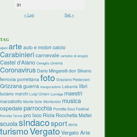
31
« Lug
Set »
TAG
arte
calcio
auto e motori
alpini
Carabinieri
carnevale
cartoline di vergato
Castel d’Aiano
cinema
Cereglio
Coronavirus
Dario Mingarelli
don Silvano
foto
ferrovia porrettana
Graziano Pederzani
Grizzana
guerra
libri
Labante
inaugurazione
maestri
luciano marchi
Luigi Ontani
Lumèga
musica
marzabotto
Monte Sole
Montovolo
parrocchia
ospedale
Porretta Soul Festival
pro loco
Riola
Rocchetta Mattei
Porretta Terme
sindaco
sport
scuola
storia
turismo
Vergato
Vergato Arte