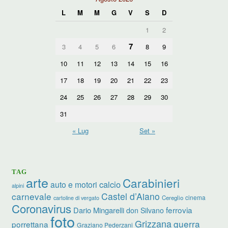
L
M
M
G
V
S
D
1
2
7
3
4
5
6
8
9
10
11
12
13
14
15
16
17
18
19
20
21
22
23
24
25
26
27
28
29
30
31
« Lug
Set »
TAG
arte
Carabinieri
calcio
auto e motori
alpini
carnevale
Castel d’Aiano
cinema
Cereglio
cartoline di vergato
Coronavirus
ferrovia
Dario Mingarelli
don Silvano
foto
Grizzana
guerra
porrettana
Graziano Pederzani