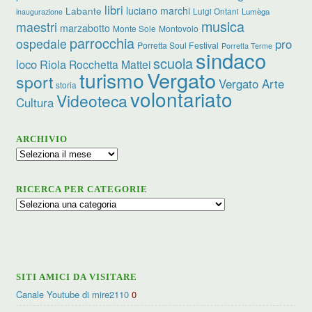
libri
luciano marchi
Labante
Luigi Ontani
Lumèga
inaugurazione
musica
maestri
marzabotto
Monte Sole
Montovolo
parrocchia
ospedale
pro
Porretta Soul Festival
Porretta Terme
sindaco
scuola
loco
Riola
Rocchetta Mattei
turismo
Vergato
sport
Vergato Arte
storia
volontariato
Videoteca
Cultura
ARCHIVIO
Archivio
RICERCA PER CATEGORIE
Ricerca
per
categorie
SITI AMICI DA VISITARE
Canale Youtube di mire2110
0