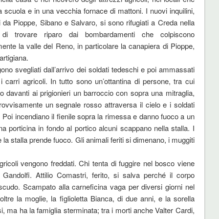
 scuola e in una vecchia fornace di mattoni. I nuovi inquilini,
i da Pioppe, Sibano e Salvaro, si sono rifugiati a Creda nella
 di trovare riparo dai bombardamenti che colpiscono
mente la valle del Reno, in particolare la canapiera di Pioppe,
artigiana.
ono svegliati dall’arrivo dei soldati tedeschi e poi ammassati
 carri agricoli. In tutto sono un’ottantina di persone, tra cui
 davanti ai prigionieri un barroccio con sopra una mitraglia,
vvisamente un segnale rosso attraversa il cielo e i soldati
Poi incendiano il fienile sopra la rimessa e danno fuoco a un
 porticina in fondo al portico alcuni scappano nella stalla. I
a stalla prende fuoco. Gli animali feriti si dimenano, i muggiti
ricoli vengono freddati. Chi tenta di fuggire nel bosco viene
 Gandolfi. Attilio Comastri, ferito, si salva perché il corpo
scudo. Scampato alla carneficina vaga per diversi giorni nel
ltre la moglie, la figlioletta Bianca, di due anni, e la sorella
, ma ha la famiglia sterminata; tra i morti anche Valter Cardi,