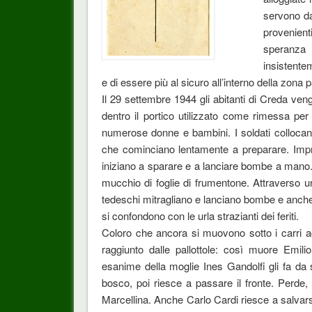
servono da
provenient
speranza
insistente
e di essere più al sicuro all’interno della zona p
Il 29 settembre 1944 gli abitanti di Creda veng
dentro il portico utilizzato come rimessa per i
numerose donne e bambini. I soldati collocano
che cominciano lentamente a preparare. Impro
iniziano a sparare e a lanciare bombe a mano. 
mucchio di foglie di frumentone. Attraverso una
tedeschi mitragliano e lanciano bombe e anche l
si confondono con le urla strazianti dei feriti.
Coloro che ancora si muovono sotto i carri ag
raggiunto dalle pallottole: così muore Emilio
esanime della moglie Ines Gandolfi gli fa da 
bosco, poi riesce a passare il fronte. Perde, o
Marcellina. Anche Carlo Cardi riesce a salvarsi