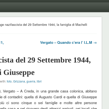
ge nazifascista del 29 Settembre 1944, la famiglia di Machelli
11,
Vergato – Quando c’era l’ I.L.M →
cista del 29 Settembre 1944,
li Giuseppe
with:
foto
,
Grizzana
,
guerra
,
libri
, Vergato – A Creda, in una grande casa colonica, abitano
ie di contadini: quella di Augusto Cardi e quella di Giuseppe
 più ci sono cinque o sei famiglie e molte altre persone
nella casa e nel ricovero degli attrezzi agricoli, nei locali che