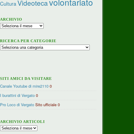
volontariato
Videoteca
Cultura
ARCHIVIO
Archivio
RICERCA PER CATEGORIE
Ricerca
per
categorie
SITI AMICI DA VISITARE
Canale Youtube di mire2110
0
I burattini di Vergato
0
Pro Loco di Vergato
Sito ufficiale 0
ARCHIVIO ARTICOLI
Archivio
articoli