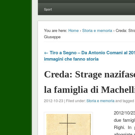
Sport
You are here:
Home
›
Storia e memoria
› Creda: Stra
Giuseppe
← Tiro a Segno – Da Antonio Comani al 20
immagini che fanno storia
Creda: Strage nazifas
la famiglia di Machel
2012-10-23 | Filed under:
Storia e memoria
and tagged 
2012/10/23
due famigl
Righi. In
alloggiate 