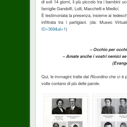
di soli 14 giorni, il più piccolo tra i bambini
famiglie Gandolfi, Lolli, Macchelli e Medici.
È testimoniata la presenza, insieme ai tedeschi,
infiltrata tra i partigiani. (da: Museo Virtu
ID=369&al=1
)
– Occhio per occhio
– Amate anche i vostri nemici se 
(Evange
Qui, le immagini tratte dal
Ricordino
che ci è p
volte contano di più delle parole.