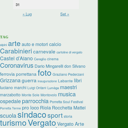
31
« Lug
Set »
TAG
arte
calcio
auto e motori
alpini
Carabinieri
carnevale
cartoline di vergato
Castel d’Aiano
cinema
Cereglio
Coronavirus
Dario Mingarelli
don Silvano
foto
ferrovia porrettana
Graziano Pederzani
Grizzana
guerra
libri
Labante
inaugurazione
maestri
luciano marchi
Luigi Ontani
Lumèga
musica
marzabotto
Monte Sole
Montovolo
parrocchia
ospedale
Porretta Soul Festival
pro loco
Riola
Rocchetta Mattei
Porretta Terme
sindaco
sport
scuola
storia
turismo
Vergato
Vergato Arte