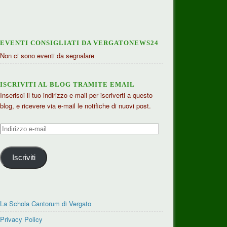
EVENTI CONSIGLIATI DA VERGATONEWS24
Non ci sono eventi da segnalare
ISCRIVITI AL BLOG TRAMITE EMAIL
Inserisci il tuo indirizzo e-mail per iscriverti a questo
blog, e ricevere via e-mail le notifiche di nuovi post.
Indirizzo
e-
mail
Iscriviti
La Schola Cantorum di Vergato
Privacy Policy