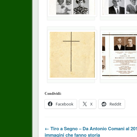
Condividi:
Facebook
X
Reddit
← Tiro a Segno – Da Antonio Comani al 20
immagini che fanno storia