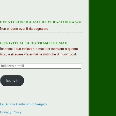
EVENTI CONSIGLIATI DA VERGATONEWS24
Non ci sono eventi da segnalare
ISCRIVITI AL BLOG TRAMITE EMAIL
Inserisci il tuo indirizzo e-mail per iscriverti a questo
blog, e ricevere via e-mail le notifiche di nuovi post.
Indirizzo
e-
mail
Iscriviti
La Schola Cantorum di Vergato
Privacy Policy