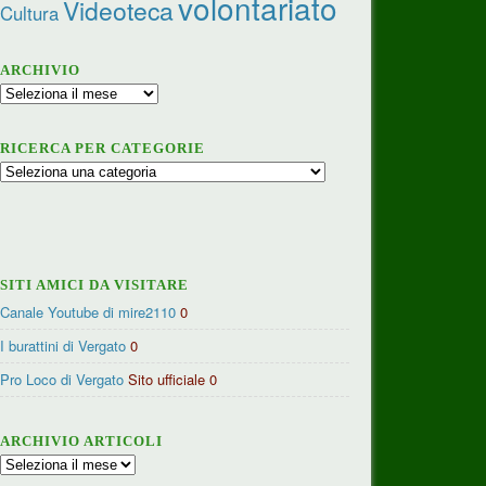
volontariato
Videoteca
Cultura
ARCHIVIO
Archivio
RICERCA PER CATEGORIE
Ricerca
per
categorie
SITI AMICI DA VISITARE
Canale Youtube di mire2110
0
I burattini di Vergato
0
Pro Loco di Vergato
Sito ufficiale 0
ARCHIVIO ARTICOLI
Archivio
articoli