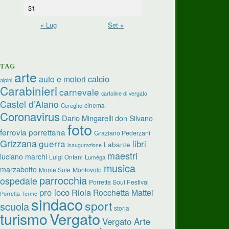
31
« Lug
Set »
TAG
arte
calcio
auto e motori
alpini
Carabinieri
carnevale
cartoline di vergato
Castel d’Aiano
cinema
Cereglio
Coronavirus
Dario Mingarelli
don Silvano
foto
ferrovia porrettana
Graziano Pederzani
Grizzana
guerra
libri
Labante
inaugurazione
maestri
luciano marchi
Luigi Ontani
Lumèga
musica
marzabotto
Monte Sole
Montovolo
parrocchia
ospedale
Porretta Soul Festival
pro loco
Riola
Rocchetta Mattei
Porretta Terme
sindaco
sport
scuola
storia
turismo
Vergato
Vergato Arte