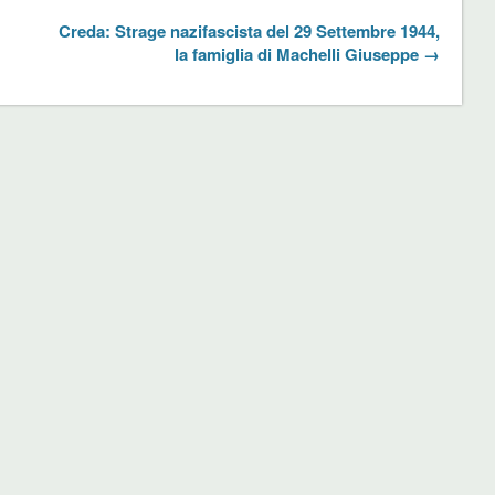
Creda: Strage nazifascista del 29 Settembre 1944,
la famiglia di Machelli Giuseppe →