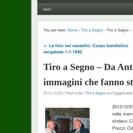
Sport
You are here:
Home
›
Tiro a Segno
› Tiro a Segno –
← La foto nel cassetto: Corpo bandistico
vergatese 1-1-1940
Tiro a Segno – Da Ant
immagini che fanno st
2012-10-23 | Filed under:
Tiro a Segno
and tagged with
2012/10/07
nella memo
sindaco Co
Prezzi, Cl