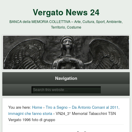
Vergato News 24
BANCA della MEMORIA COLLETTIVA – Arte, Cultura, Sport, Ambiente,
Territorio, Costume
Navigation
You are here:
Home
›
Tiro a Segno – Da Antonio Comani al 2011,
immagini che fanno storia
› VN24_3° Memorial Tabacchini TSN
Vergato 1996 foto di gruppo