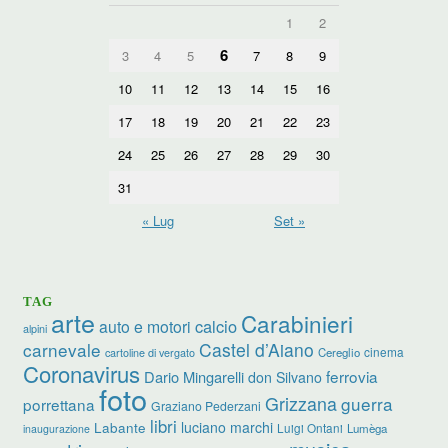
1
2
6
3
4
5
7
8
9
10
11
12
13
14
15
16
17
18
19
20
21
22
23
24
25
26
27
28
29
30
31
« Lug
Set »
TAG
arte
Carabinieri
calcio
auto e motori
alpini
carnevale
Castel d’Aiano
cinema
Cereglio
cartoline di vergato
Coronavirus
ferrovia
Dario Mingarelli
don Silvano
foto
Grizzana
guerra
porrettana
Graziano Pederzani
libri
luciano marchi
Labante
Luigi Ontani
Lumèga
inaugurazione