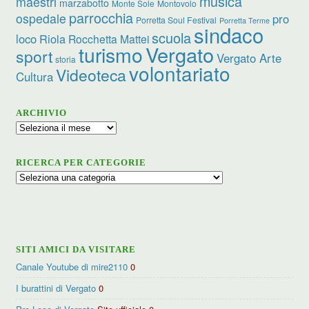
musica
maestri
marzabotto
Monte Sole
Montovolo
parrocchia
ospedale
pro
Porretta Soul Festival
Porretta Terme
sindaco
scuola
loco
Riola
Rocchetta Mattei
turismo
Vergato
sport
Vergato Arte
storia
volontariato
Videoteca
Cultura
ARCHIVIO
Archivio
RICERCA PER CATEGORIE
Ricerca
per
categorie
SITI AMICI DA VISITARE
Canale Youtube di mire2110
0
I burattini di Vergato
0