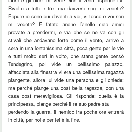
ladro e gli dice: mi vedi? Non ti vedo risponde lui.
Rivolto a tutti e tre: ma davvero non mi vedete?
Eppure io sono qui davanti a voi, vi tocco e voi non
mi vedete? È fatato anche l’anello ciao amici
provate a prendermi, e via che se ne va con gli
stivali che andavano forte come il vento, arrivò a
sera in una lontanissima città, poca gente per le vie
e tutti molto seri in volto, che stana gente pensò
Tendegrino, poi vide un bellissimo palazzo,
affacciata alla finestra vi era una bellissima ragazza
piangente, allora lui vide una persona e gli chiede:
ma perché piange una così bella ragazza, con una
casa così meravigliosa. Gli risponde: quella è la
principessa, piange perché il re suo padre sta
perdendo la guerra, il nemico fra poche ore entrerà
in città, per noi e per lei è la fine.