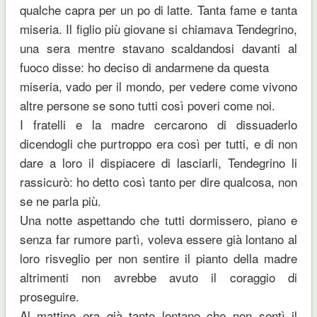
qualche capra per un po di latte. Tanta fame e tanta
miseria. Il figlio più giovane si chiamava Tendegrino,
una sera mentre stavano scaldandosi davanti al
fuoco disse: ho deciso di andarmene da questa
miseria, vado per il mondo, per vedere come vivono
altre persone se sono tutti così poveri come noi.
I fratelli e la madre cercarono di dissuaderlo
dicendogli che purtroppo era così per tutti, e di non
dare a loro il dispiacere di lasciarli, Tendegrino li
rassicurò: ho detto così tanto per dire qualcosa, non
se ne parla più.
Una notte aspettando che tutti dormissero, piano e
senza far rumore partì, voleva essere già lontano al
loro risveglio per non sentire il pianto della madre
altrimenti non avrebbe avuto il coraggio di
proseguire.
Al mattino era già tanto lontano che non sentì il