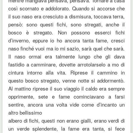
mentre mangiava pensava, pensava. Tornare a casa
così scornato e addolorato. Quando si accorse che
il suo naso era cresciuto a dismisura, toccava terra,
pensò: sono questi fichi, sono stregati, anche il
bosco è stregato. Non possono esserci fichi
d’inverno, eppure io ho ancora tanta fame, cresci
naso finché vuoi ma io mi sazio, sarà quel che sarà.
Il naso ormai era talmente lungo che gli dava
fastidio a camminare, dovette arrotolarselo a mo di
cintura intorno alla vita. Riprese il cammino in
questo bosco stregato, venne notte si addormentò.
Al mattino riprese il suo viaggio il caldo era sempre
opprimente, sete e fame cominciavano a farsi
sentire, ancora una volta vide come d’incanto un
altro bellissimo
albero di fichi, questi non erano gialli, erano verdi di
un verde splendente, la fame era tanta, si fece