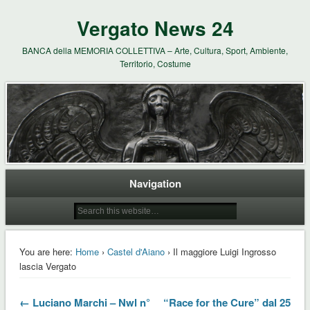
Vergato News 24
BANCA della MEMORIA COLLETTIVA – Arte, Cultura, Sport, Ambiente,
Territorio, Costume
Navigation
You are here:
Home
›
Castel d'Aiano
› Il maggiore Luigi Ingrosso
lascia Vergato
← Luciano Marchi – Nwl n°
“Race for the Cure” dal 25