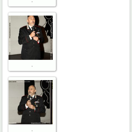
,
,
,