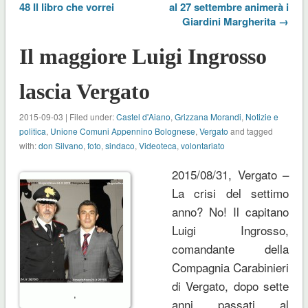
48 Il libro che vorrei
al 27 settembre animerà i
Giardini Margherita →
Il maggiore Luigi Ingrosso
lascia Vergato
2015-09-03 | Filed under:
Castel d'Aiano
,
Grizzana Morandi
,
Notizie e
politica
,
Unione Comuni Appennino Bolognese
,
Vergato
and tagged
with:
don Silvano
,
foto
,
sindaco
,
Videoteca
,
volontariato
2015/08/31, Vergato –
La crisi del settimo
anno? No! Il capitano
Luigi Ingrosso,
comandante della
Compagnia Carabinieri
di Vergato, dopo sette
,
anni passati al